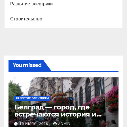
Развитие электрики
Строительство
You missed
РАЗВИТИЕ ЭЛЕКТРИКИ
Белград — город, где
встречаются история и
современность
10 ИЮЛЯ, 2026
ADMIN