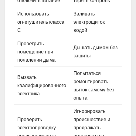
отключить питание
терять контроль
Использовать
Заливать
огнетушитель класса
электрощиток
C
водой
Проветрить
Дышать дымом без
помещение при
защиты
появлении дыма
Попытаться
Вызвать
ремонтировать
квалифицированного
щиток самому без
электрика
опыта
Игнорировать
Проверить
происшествие и
электропроводку
продолжать
после инцидента
пользоваться