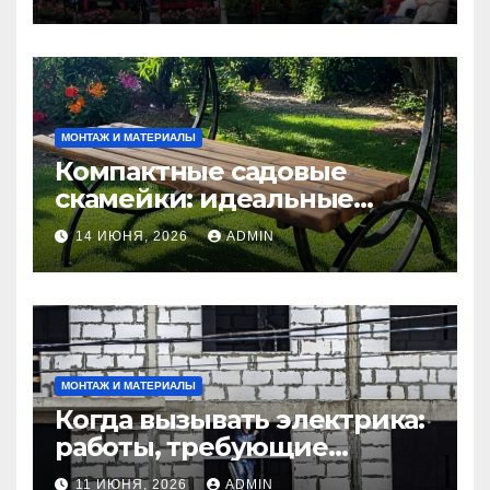
МОНТАЖ И МАТЕРИАЛЫ
Компактные садовые
скамейки: идеальные
решения Madmetal.ru для
14 ИЮНЯ, 2026
ADMIN
маленьких участков
МОНТАЖ И МАТЕРИАЛЫ
Когда вызывать электрика:
работы, требующие
профессионала Электрик
11 ИЮНЯ, 2026
ADMIN