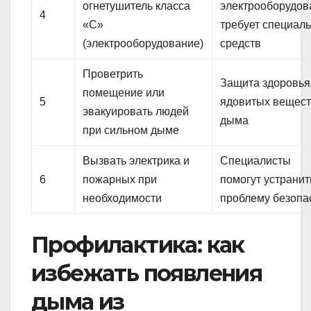
огнетушитель класса
электрооборудов
4
«C»
требует специал
(электрооборудование)
средств
Проветрить
Защита здоровья
помещение или
5
ядовитых вещес
эвакуировать людей
дыма
при сильном дыме
Вызвать электрика и
Специалисты
6
пожарных при
помогут устранит
необходимости
проблему безопа
Профилактика: как
избежать появления
дыма из