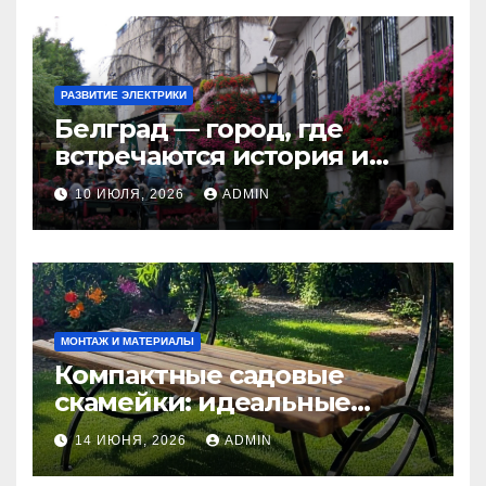
РАЗВИТИЕ ЭЛЕКТРИКИ
Белград — город, где
встречаются история и
современность
10 ИЮЛЯ, 2026
ADMIN
МОНТАЖ И МАТЕРИАЛЫ
Компактные садовые
скамейки: идеальные
решения Madmetal.ru для
14 ИЮНЯ, 2026
ADMIN
маленьких участков