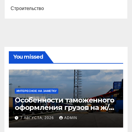
Строительство
You missed
ИНТЕРЕСНОЕ НА ЗАМЕТКУ
Особенности таможенного
оформления грузов на ж/д
станциях при перевозке из
7 АВГУСТА, 2026
ADMIN
Китая в Казахстан