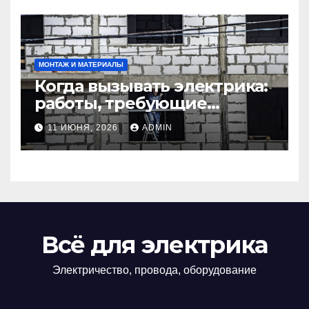
МОНТАЖ И МАТЕРИАЛЫ
Когда вызывать электрика:
работы, требующие
профессионала Электрик
11 ИЮНЯ, 2026
ADMIN
круглосуточно
Всё для электрика
Электричество, провода, оборудование