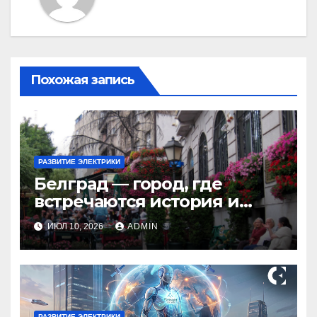
Похожая запись
РАЗВИТИЕ ЭЛЕКТРИКИ
Белград — город, где
встречаются история и
современность
ИЮЛ 10, 2026
ADMIN
РАЗВИТИЕ ЭЛЕКТРИКИ