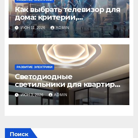
Как выбрать телевизор для
дома: критерии,
технологии и советы
ИЮН 11, 2026
ADMIN
РАЗВИТИЕ ЭЛЕКТРИКИ
Светодиодные
светильники для квартиры:
как выбрать, виды,
ИЮН 3, 2026
ADMIN
установка и экономия
Поиск