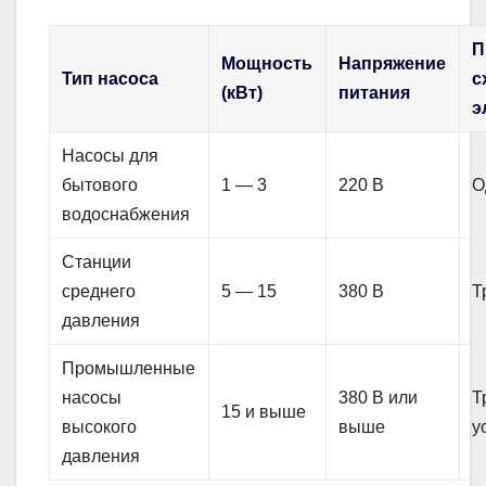
П
Мощность
Напряжение
Тип насоса
с
(кВт)
питания
э
Насосы для
бытового
1 — 3
220 В
О
водоснабжения
Станции
среднего
5 — 15
380 В
Т
давления
Промышленные
насосы
380 В или
Т
15 и выше
высокого
выше
у
давления