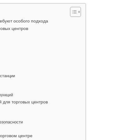
ребуют особого подхода
говых центров
станции
функций
й для торговых центров
езопасности
торговом центре