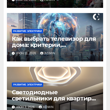
РАЗВИТИЕ ЭЛЕКТРИКИ
Как выбрать телевизор для
дома: критерии,
технологии и советы
ИЮН 11, 2026
ADMIN
РАЗВИТИЕ ЭЛЕКТРИКИ
Светодиодные
светильники для квартиры:
как выбрать, виды,
ИЮН 3, 2026
ADMIN