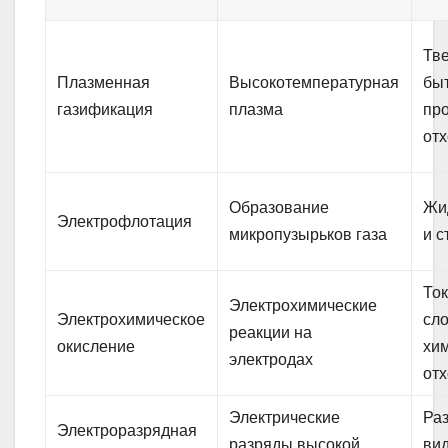
Тв
Плазменная
Высокотемпературная
бы
газификация
плазма
пр
от
Образование
Жи
Электрофлотация
микропузырьков газа
и 
То
Электрохимические
Электрохимическое
сл
реакции на
окисление
хи
электродах
от
Электрические
Ра
Электроразрядная
разряды высокой
ви