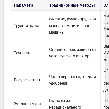
Параметр
Традиционные методы
Эл
Ми
Высокие, ручной труд или
ав
Трудозатраты
малоавтоматизированные
бо
машины
пр
Вы
Ограниченная, зависит от
Точность
ИИ
человеческого фактора
ко
Оп
Часто перерасход воды и
ис
Ресурсозатраты
удобрений
ре
до
Выше из-за
Ни
Экологическая
нерационального
по