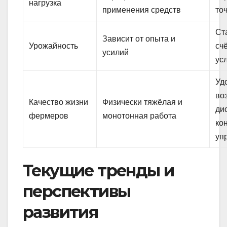
нагрузка
применения средств
то
Ст
Зависит от опыта и
Урожайность
сч
усилий
ус
Уд
во
Качество жизни
Физически тяжёлая и
ди
фермеров
монотонная работа
ко
уп
Текущие тренды и
перспективы
развития