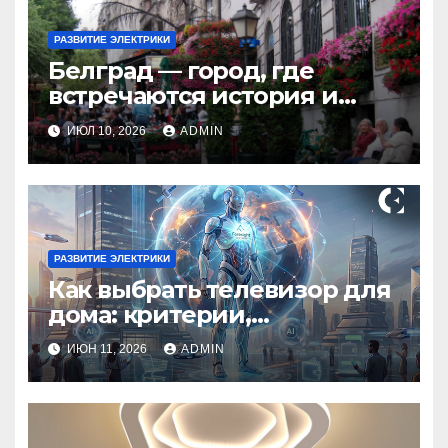
РАЗВИТИЕ ЭЛЕКТРИКИ
Белград — город, где
встречаются история и
современность
ИЮЛ 10, 2026
ADMIN
РАЗВИТИЕ ЭЛЕКТРИКИ
Как выбрать телевизор для
дома: критерии,
технологии и советы
ИЮН 11, 2026
ADMIN