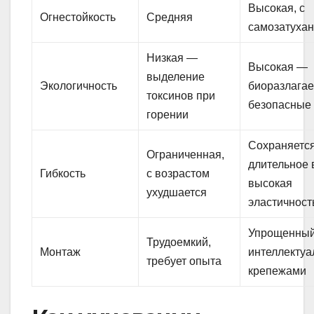
Высокая, с
Огнестойкость
Средняя
самозатуха
Низкая —
Высокая —
выделение
Экологичность
биоразлага
токсинов при
безопасные
горении
Сохраняетс
Ограниченная,
длительное 
Гибкость
с возрастом
высокая
ухудшается
эластичност
Упрощенный
Трудоемкий,
Монтаж
интеллекту
требует опыта
крепежами