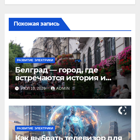
Похожая запись
РАЗВИТИЕ ЭЛЕКТРИКИ
Белград — город, где
встречаются история и
современность
ИЮЛ 10, 2026
ADMIN
РАЗВИТИЕ ЭЛЕКТРИКИ
Как выбрать телевизор для