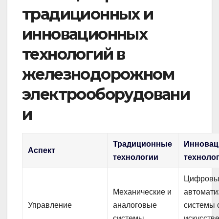
традиционных и
инновационных
технологий в
железнодорожном
электрооборудовани
и
Традиционные
Иннова
Аспект
технологии
техноло
Цифровы
Механические и
автомати
Управление
аналоговые
системы 
системы
искусств