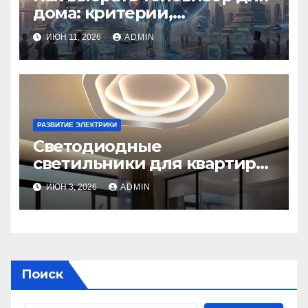
дома: критерии,
технологии и советы
ИЮН 11, 2026
ADMIN
РАЗВИТИЕ ЭЛЕКТРИКИ
Светодиодные
светильники для квартиры:
как выбрать, виды,
ИЮН 3, 2026
ADMIN
установка и экономия
Поиск