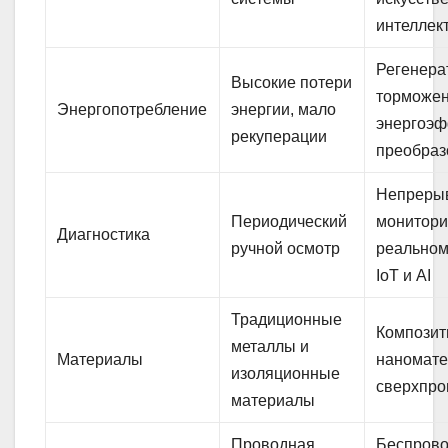
интеллек
Регенера
Высокие потери
торможен
Энергопотребление
энергии, мало
энергоэ
рекуперации
преобраз
Непреры
Периодический
монитори
Диагностика
ручной осмотр
реальном
IoT и AI
Традиционные
Композит
металлы и
Материалы
наномате
изоляционные
сверхпро
материалы
Проводная
Беспрово