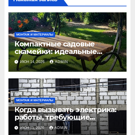
МОНТАЖ И МАТЕРИАЛЫ
Компактные садовые
скамейки: идеальные
решения Madmetal.ru для
ИЮН 14, 2026
ADMIN
маленьких участков
МОНТАЖ И МАТЕРИАЛЫ
Когда вызывать электрика:
работы, требующие
профессионала Электрик
ИЮН 11, 2026
ADMIN
круглосуточно