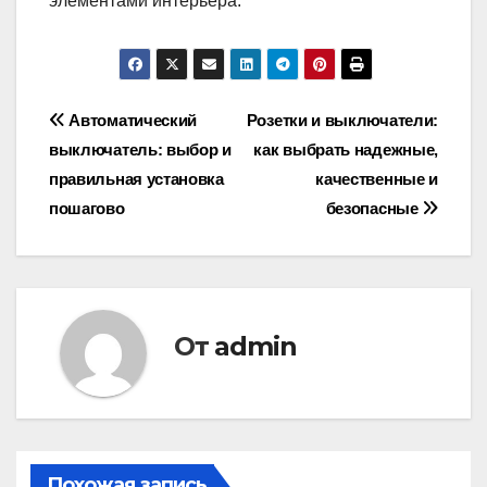
элементами интерьера.
Навигация
Автоматический
Розетки и выключатели:
выключатель: выбор и
как выбрать надежные,
по
правильная установка
качественные и
записям
пошагово
безопасные
От
admin
Похожая запись