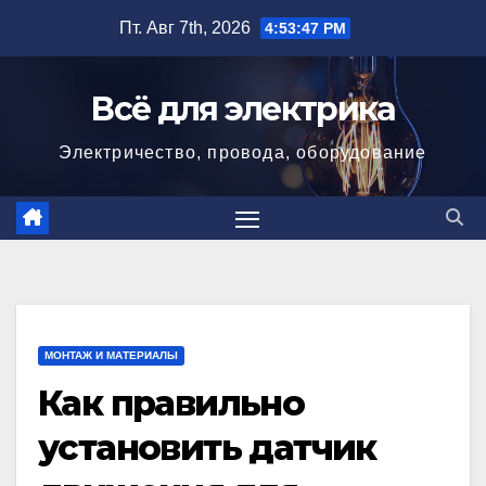
Перейти
Пт. Авг 7th, 2026
4:53:49 PM
к
содержимому
Всё для электрика
Электричество, провода, оборудование
МОНТАЖ И МАТЕРИАЛЫ
Как правильно
установить датчик