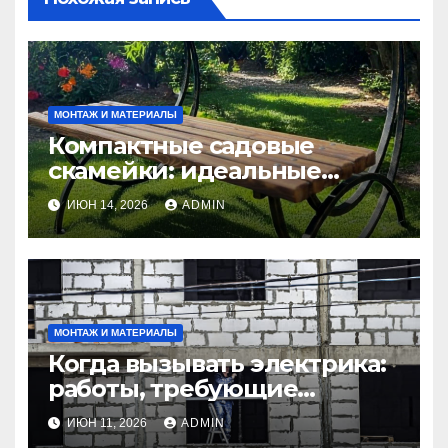
МОНТАЖ И МАТЕРИАЛЫ
Компактные садовые
скамейки: идеальные
решения Madmetal.ru для
ИЮН 14, 2026
ADMIN
маленьких участков
МОНТАЖ И МАТЕРИАЛЫ
Когда вызывать электрика:
работы, требующие
профессионала Электрик
ИЮН 11, 2026
ADMIN
круглосуточно