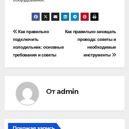
Навигация
Как правильно
Как правильно зачищать
подключить
провода: советы и
по
холодильник: основные
необходимые
записям
требования и советы
инструменты
От
admin
Похожая запись