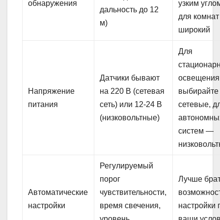
обнаружения
узким угло
дальность до 12
для комна
м)
широкий
Для
стационар
Датчики бывают
освещения
Напряжение
на 220 В (сетевая
выбирайте
питания
сеть) или 12-24 В
сетевые, д
(низковольтные)
автономны
систем —
низковоль
Регулируемый
порог
Лучше брат
Автоматические
чувствительности,
возможнос
настройки
время свечения,
настройки 
уровень
ваши усло