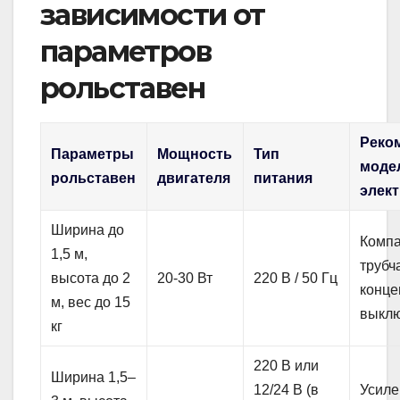
зависимости от
параметров
рольставен
Реко
Параметры
Мощность
Тип
моде
рольставен
двигателя
питания
элек
Ширина до
Комп
1,5 м,
трубч
высота до 2
20-30 Вт
220 В / 50 Гц
конц
м, вес до 15
выкл
кг
220 В или
Ширина 1,5–
12/24 В (в
Усил