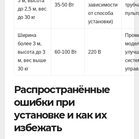
3 м, высота
35-50 Вт
зависимости
трубч
до 2,5 м, вес
от способа
пульт
до 30 кг
установки)
Ширина
Пром
более 3 м,
модел
высота до 3
60-100 Вт
220 В
улуч
м, вес выше
систе
30 кг
управ
Распространённые
ошибки при
установке и как их
избежать