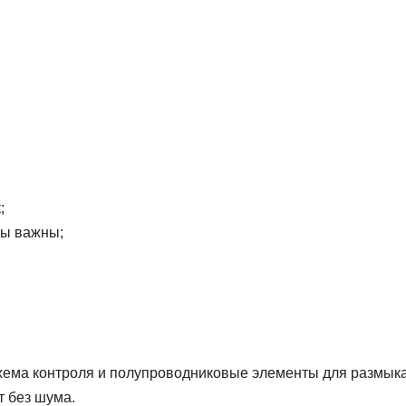
;
ды важны;
схема контроля и полупроводниковые элементы для размык
т без шума.