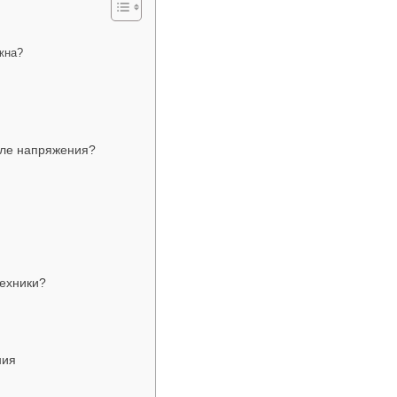
жна?
еле напряжения?
техники?
ния