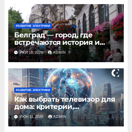
РАЗВИТИЕ ЭЛЕКТРИКИ
Белград — город, где
встречаются история и
современность
ИЮЛ 10, 2026
ADMIN
РАЗВИТИЕ ЭЛЕКТРИКИ
Как выбрать телевизор для
дома: критерии,
технологии и советы
ИЮН 11, 2026
ADMIN