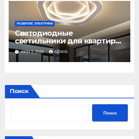
РАЗВИТИЕ ЭЛЕКТРИКИ
Светодиодные
светильники для квартиры:
как выбрать, виды,
ИЮН 3, 2026
ADMIN
установка и экономия
Поиск
Поиск