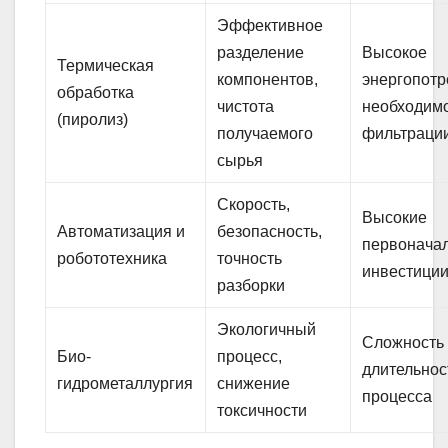
Эффективное
разделение
Высокое
Термическая
компонентов,
энергопотр
обработка
чистота
необходим
(пиролиз)
получаемого
фильтраци
сырья
Скорость,
Высокие
Автоматизация и
безопасность,
первонача
робототехника
точность
инвестици
разборки
Экологичный
Сложность 
Био-
процесс,
длительнос
гидрометаллургия
снижение
процесса
токсичности