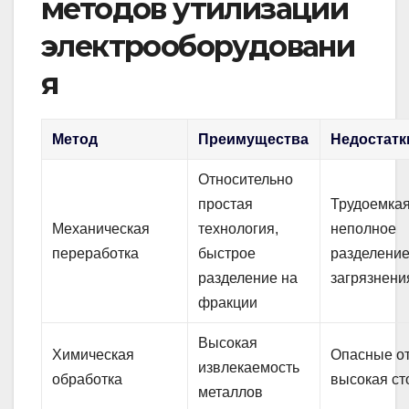
методов утилизации
электрооборудовани
я
Метод
Преимущества
Недостатк
Относительно
простая
Трудоемкая
Механическая
технология,
неполное
переработка
быстрое
разделение
разделение на
загрязнени
фракции
Высокая
Химическая
Опасные о
извлекаемость
обработка
высокая ст
металлов