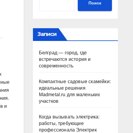
Поиск
Записи
Белград — город, где
встречаются история и
современность
х
Компактные садовые скамейки:
нные
идеальные решения
ания
Madmetal.ru для маленьких
ния.
участков
в и
Когда вызывать электрика:
работы, требующие
профессионала Электрик