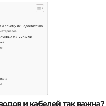
 и почему их недостаточно
 материалов
ционных материалов
лей
лы
риала
ов
одов и кабелей так важна?