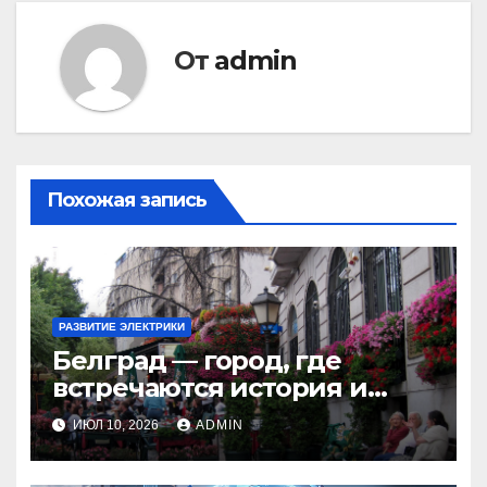
От
admin
Похожая запись
РАЗВИТИЕ ЭЛЕКТРИКИ
Белград — город, где
встречаются история и
современность
ИЮЛ 10, 2026
ADMIN