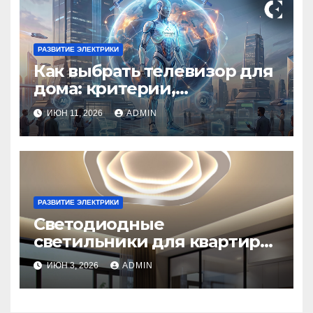
РАЗВИТИЕ ЭЛЕКТРИКИ
Как выбрать телевизор для
дома: критерии,
технологии и советы
ИЮН 11, 2026
ADMIN
РАЗВИТИЕ ЭЛЕКТРИКИ
Светодиодные
светильники для квартиры:
как выбрать, виды,
ИЮН 3, 2026
ADMIN
установка и экономия