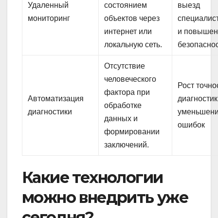
Удаленный
состоянием
выезд
мониторинг
объектов через
специалис
интернет или
и повышен
локальную сеть.
безопасно
Отсутствие
человеческого
Рост точно
фактора при
Автоматизация
диагностик
обработке
диагностики
уменьшен
данных и
ошибок
формировании
заключений.
Какие технологии
можно внедрить уже
сегодня?