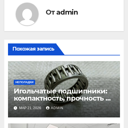
От
admin
Похожая запись
НЕПОЛАДКИ
Игольчатые подшипники:
компактность, прочность и
надежность в механизмах
МАР 21, 2026
ADMIN