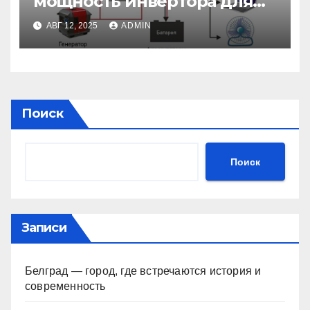
мощность инвертора для
солнечной электростанции
АВГ 12, 2025
ADMIN
Поиск
Поиск
Записи
Белград — город, где встречаются история и
современность