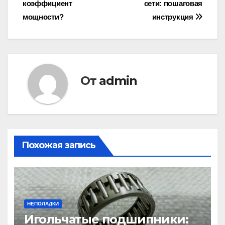
коэффициент
сети: пошаговая
записям
мощности?
инструкция
От
admin
Похожая запись
НЕПОЛАДКИ
Игольчатые подшипники: