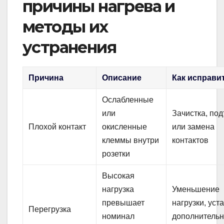
причины нагрева и
методы их
устранения
Причина
Описание
Как исправи
Ослабленные
или
Зачистка, по
Плохой контакт
окисленные
или замена
клеммы внутри
контактов
розетки
Высокая
нагрузка
Уменьшение
превышает
нагрузки, уст
Перегрузка
номинал
дополнитель