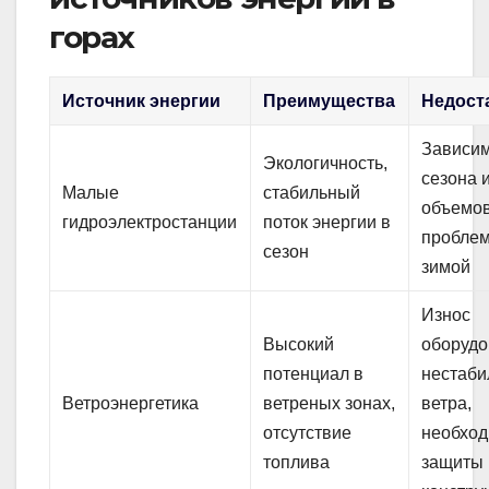
горах
Источник энергии
Преимущества
Недост
Зависим
Экологичность,
сезона 
Малые
стабильный
объемов
гидроэлектростанции
поток энергии в
пробле
сезон
зимой
Износ
Высокий
оборудо
потенциал в
нестаби
Ветроэнергетика
ветреных зонах,
ветра,
отсутствие
необход
топлива
защиты