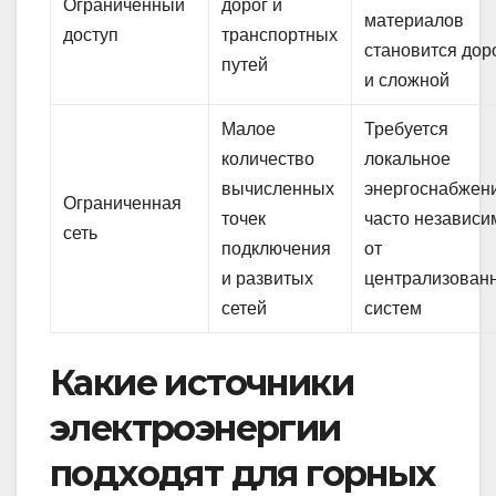
Ограниченный
дорог и
материалов
доступ
транспортных
становится дор
путей
и сложной
Малое
Требуется
количество
локальное
вычисленных
энергоснабжен
Ограниченная
точек
часто независи
сеть
подключения
от
и развитых
централизован
сетей
систем
Какие источники
электроэнергии
подходят для горных