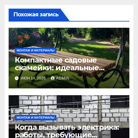
Похожая запись
МОНТАЖ И МАТЕРИАЛЫ
Компактные садовые
скамейки: идеальные
решения Madmetal.ru для
ИЮН 14, 2026
ADMIN
маленьких участков
МОНТАЖ И МАТЕРИАЛЫ
Когда вызывать электрика:
работы, требующие