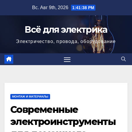
Перейти
Вс. Авг 9th, 2026
1:41:40 PM
к
содержимому
Всё для электрика
Электричество, провода, оборудование
МОНТАЖ И МАТЕРИАЛЫ
Современные
электроинструменты