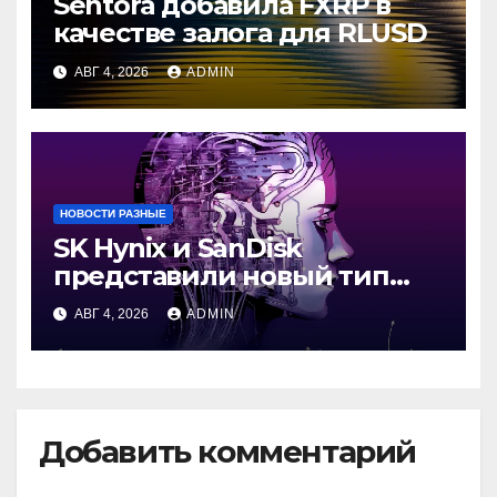
Sentora добавила FXRP в
качестве залога для RLUSD
АВГ 4, 2026
ADMIN
НОВОСТИ РАЗНЫЕ
SK Hynix и SanDisk
представили новый тип
промежуточной памяти
АВГ 4, 2026
ADMIN
Добавить комментарий