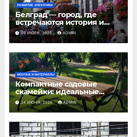
РАЗВИТИЕ ЭЛЕКТРИКИ
Белград — город, где
встречаются история и
современность
10 ИЮЛЯ, 2026
ADMIN
МОНТАЖ И МАТЕРИАЛЫ
Компактные садовые
скамейки: идеальные
решения Madmetal.ru для
14 ИЮНЯ, 2026
ADMIN
маленьких участков