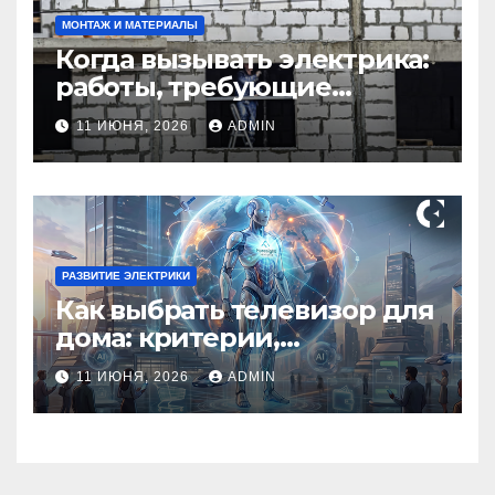
МОНТАЖ И МАТЕРИАЛЫ
Когда вызывать электрика:
работы, требующие
профессионала Электрик
11 ИЮНЯ, 2026
ADMIN
круглосуточно
РАЗВИТИЕ ЭЛЕКТРИКИ
Как выбрать телевизор для
дома: критерии,
технологии и советы
11 ИЮНЯ, 2026
ADMIN