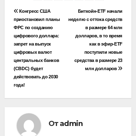
Навигация
Конгресс США
Биткойн-ETF начали
приостановил планы
неделю с оттока средств
по
ФРС по созданию
в размере 64 млн
записям
цифрового доллара:
долларов, в то время
запрет на выпуск
как в эфир-ETF
цифровых валют
поступили новые
центральных банков
средства в размере 23
(CBDC) будет
млн долларов
действовать до 2030
года!
От
admin