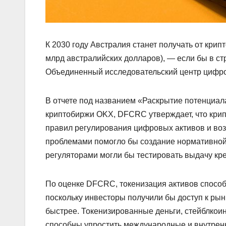
К 2030 году Австралия станет получать от кри
млрд австралийских долларов), — если бы в с
Объединенный исследовательский центр цифр
В отчете под названием «Раскрытие потенциал
криптобиржи OKX, DFCRC утверждает, что крип
правил регулирования цифровых активов и воз
проблемами помогло бы создание нормативной 
регуляторами могли бы тестировать выдачу кре
По оценке DFCRC, токенизация активов спосо
поскольку инвесторы получили бы доступ к рын
быстрее. Токенизированные деньги, стейблко
способны упростить международные и внутренн