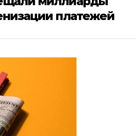
бещали миллиарды
кенизации платежей