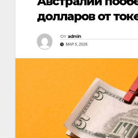
Австралии поо
долларов от то
От
admin
МАР 5, 2026