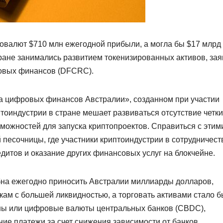
птовалют $710 млн ежегодной прибыли, а могла бы $17 млрд 
тране занимались развитием токенизированных активов, за
овых финансов (DFCRC).
а цифровых финансов Австралии», созданном при участии
тоиндустрии в стране мешает развиваться отсутствие четки
можностей для запуска криптопроектов. Справиться с этим
песочницы, где участники криптоиндустрии в сотрудничест
дитов и оказание других финансовых услуг на блокчейне.
бна ежегодно приносить Австралии миллиарды долларов,
кам с большей ликвидностью, а торговать активами стало б
ины или цифровые валюты центральных банков (CBDC),
ие платежи за счет снижения зависимости от банков,