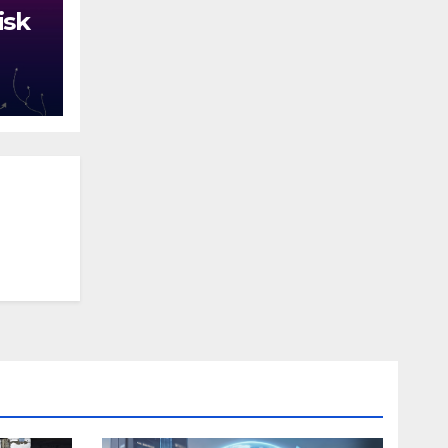
isk
й