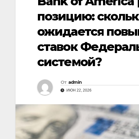
Bank of America
позицию: скольк
ожидается пов
ставок Федерал
системой?
От
admin
ИЮН 22, 2026