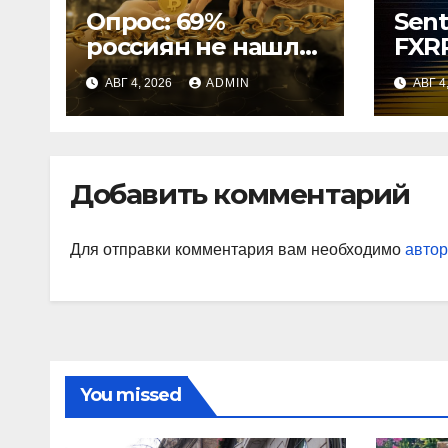
Опрос: 69%
Sent
россиян не нашли
FXRP
применения
зал
АВГ 4, 2026
ADMIN
АВГ 4
криптовалютам
Добавить комментарий
Для отправки комментария вам необходимо
автор
You missed