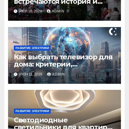
встречаются история и
современность
ИЮЛ 10, 2026
ADMIN
РАЗВИТИЕ ЭЛЕКТРИКИ
Как выбрать телевизор для
дома: критерии,
технологии и советы
ИЮН 11, 2026
ADMIN
РАЗВИТИЕ ЭЛЕКТРИКИ
Светодиодные
светильники для квартиры: