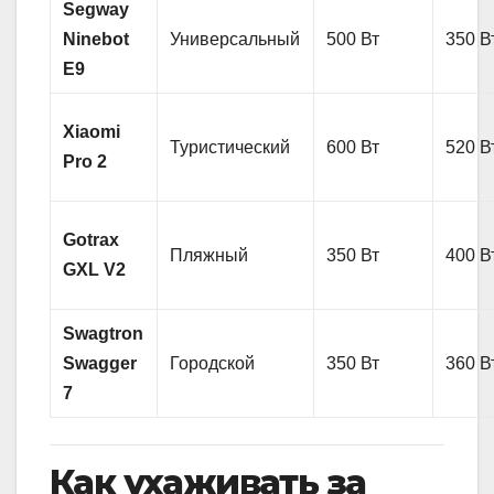
Segway
Ninebot
Универсальный
500 Вт
350 В
E9
Xiaomi
Туристический
600 Вт
520 В
Pro 2
Gotrax
Пляжный
350 Вт
400 В
GXL V2
Swagtron
Swagger
Городской
350 Вт
360 В
7
Как ухаживать за