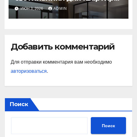
как выбрать, виды,
ИЮН 3, 2026
ADMIN
установка и экономия
Добавить комментарий
Для отправки комментария вам необходимо
авторизоваться
.
Поиск
Поиск