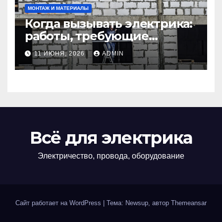
МОНТАЖ И МАТЕРИАЛЫ
Когда вызывать электрика:
работы, требующие
профессионала Электрик
11 ИЮНЯ, 2026
ADMIN
круглосуточно
Всё для электрика
Электричество, провода, оборудование
Сайт работает на WordPress
|
Тема: Newsup, автор
Themeansar