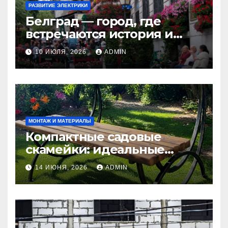
РАЗВИТИЕ ЭЛЕКТРИКИ
Белград — город, где
встречаются история и
современность
10 ИЮЛЯ, 2026
ADMIN
МОНТАЖ И МАТЕРИАЛЫ
Компактные садовые
скамейки: идеальные
решения Madmetal.ru для
14 ИЮНЯ, 2026
ADMIN
маленьких участков