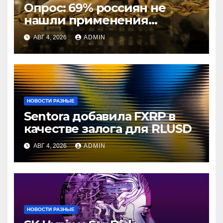
Опрос: 69% россиян не
нашли применения
криптовалютам
АВГ 4, 2026
ADMIN
НОВОСТИ РАЗНЫЕ
Sentora добавила FXRP в
качестве залога для RLUSD
АВГ 4, 2026
ADMIN
НОВОСТИ РАЗНЫЕ