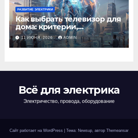
РАЗВИТИЕ ЭЛЕКТРИКИ
Как выбрать телевизор для
дома: критерии,
технологии и советы
11 ИЮНЯ, 2026
ADMIN
Всё для электрика
Электричество, провода, оборудование
Сайт работает на WordPress
|
Тема: Newsup, автор
Themeansar