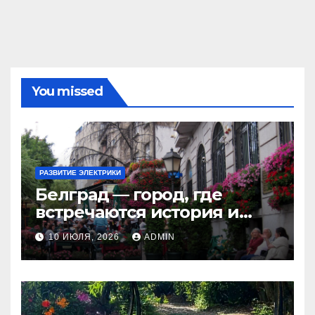
You missed
РАЗВИТИЕ ЭЛЕКТРИКИ
Белград — город, где
встречаются история и
современность
10 ИЮЛЯ, 2026
ADMIN