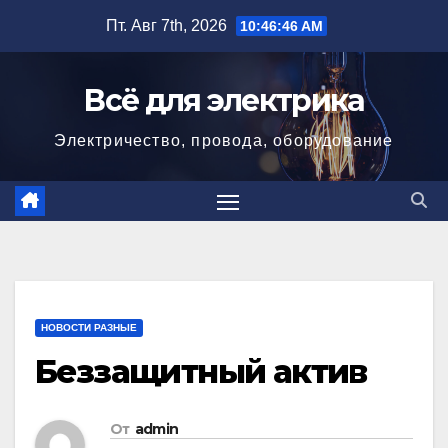
Перейти
Пт. Авг 7th, 2026
10:46:47 AM
к
содержимому
Всё для электрика
Электричество, провода, оборудование
НОВОСТИ РАЗНЫЕ
Беззащитный актив
От
admin