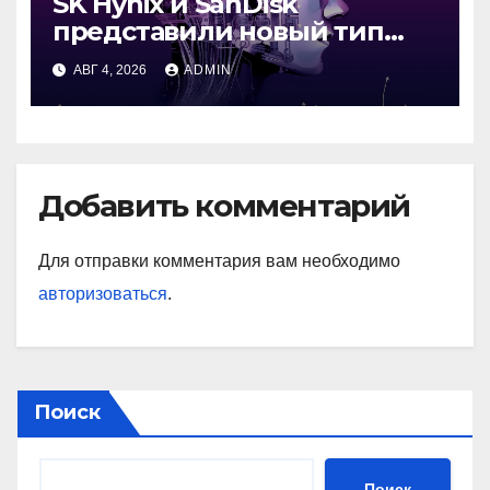
SK Hynix и SanDisk
представили новый тип
промежуточной памяти
АВГ 4, 2026
ADMIN
Добавить комментарий
Для отправки комментария вам необходимо
авторизоваться
.
Поиск
Поиск