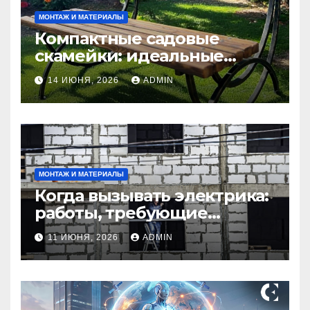
МОНТАЖ И МАТЕРИАЛЫ
Компактные садовые
скамейки: идеальные
решения Madmetal.ru для
14 ИЮНЯ, 2026
ADMIN
маленьких участков
МОНТАЖ И МАТЕРИАЛЫ
Когда вызывать электрика:
работы, требующие
профессионала Электрик
11 ИЮНЯ, 2026
ADMIN
круглосуточно