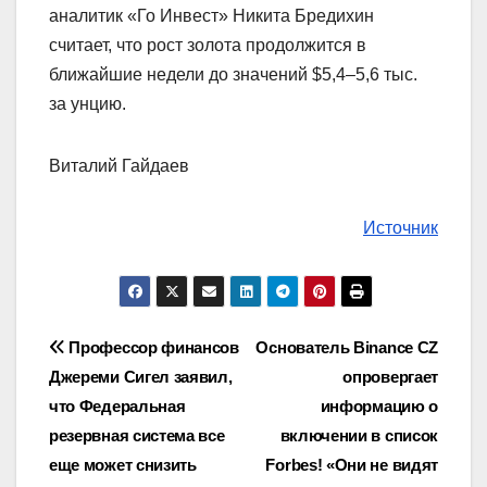
аналитик «Го Инвест» Никита Бредихин
считает, что рост золота продолжится в
ближайшие недели до значений $5,4–5,6 тыс.
за унцию.
Виталий Гайдаев
Источник
Навигация
Профессор финансов
Основатель Binance CZ
Джереми Сигел заявил,
опровергает
по
что Федеральная
информацию о
записям
резервная система все
включении в список
еще может снизить
Forbes! «Они не видят