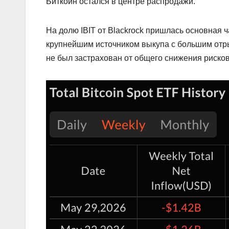
Биткойн остался в центре распродажи.
На долю IBIT от Blackrock пришлась основная 
крупнейшим источником выкупа с большим отр
не был застрахован от общего снижения рисков