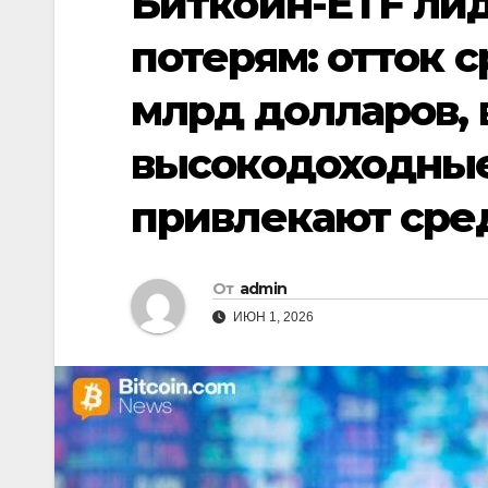
Биткойн-ETF ли
потерям: отток с
млрд долларов, в
высокодоходные
привлекают сред
От
admin
ИЮН 1, 2026