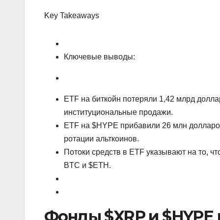
Key Takeaways
Ключевые выводы:
ETF на биткойн потеряли 1,42 млрд долла
институциональные продажи.
ETF на $HYPE прибавили 26 млн долларов,
ротации альткоинов.
Потоки средств в ETF указывают на то, ч
BTC и $ETH.
Фонды $XRP и $HYPE 