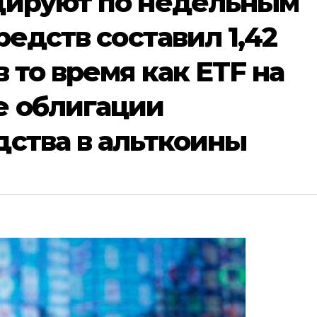
дируют по недельным
редств составил 1,42
 то время как ETF на
 облигации
ства в альткоины