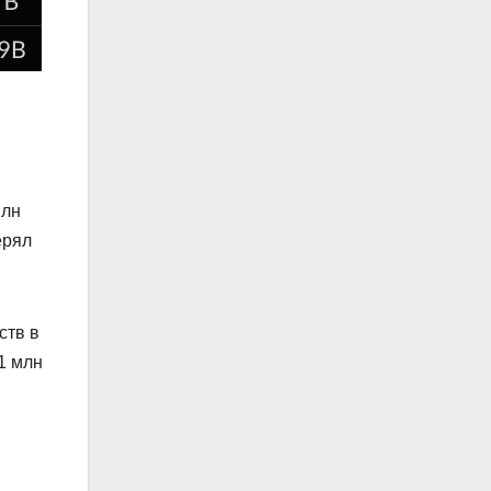
млн
ерял
ств в
1 млн