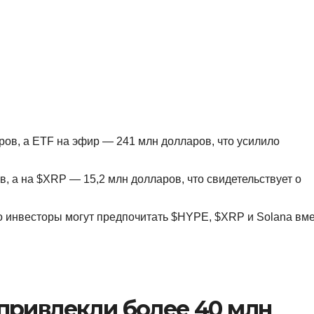
ров, а ETF на эфир — 241 млн долларов, что усилило
 а на $XRP — 15,2 млн долларов, что свидетельствует о
то инвесторы могут предпочитать $HYPE, $XRP и Solana вм
привлекли более 40 млн