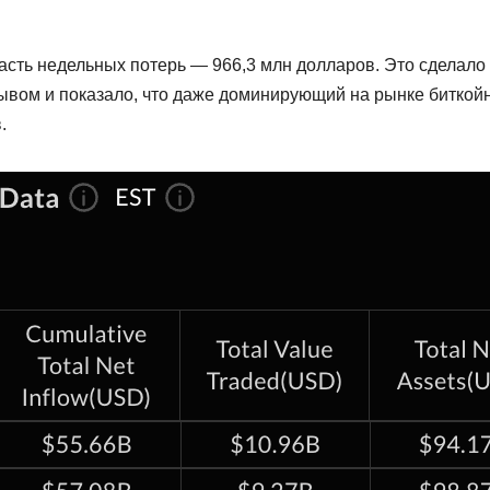
часть недельных потерь — 966,3 млн долларов. Это сделало
ывом и показало, что даже доминирующий на рынке биткой
.