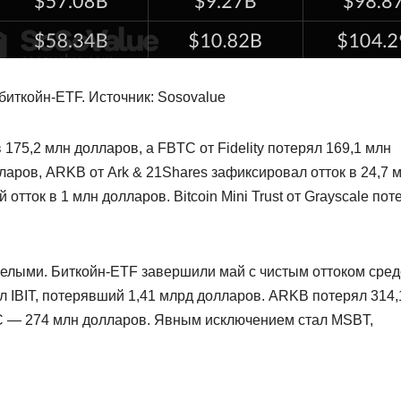
биткойн-ETF. Источник: Sosovalue
 175,2 млн долларов, а FBTC от Fidelity потерял 169,1 млн
лларов, ARKB от Ark & 21Shares зафиксировал отток в 24,7 
тток в 1 млн долларов. Bitcoin Mini Trust от Grayscale пот
елыми. Биткойн-ETF завершили май с чистым оттоком сред
л IBIT, потерявший 1,41 млрд долларов. ARKB потерял 314,
C — 274 млн долларов. Явным исключением стал MSBT,