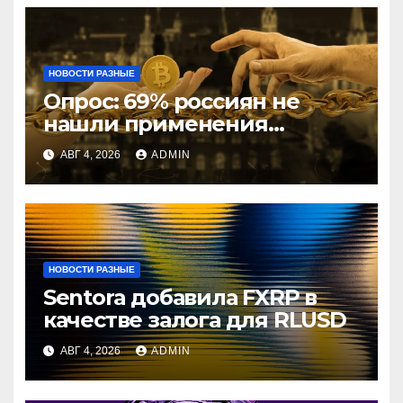
НОВОСТИ РАЗНЫЕ
Опрос: 69% россиян не
нашли применения
криптовалютам
АВГ 4, 2026
ADMIN
НОВОСТИ РАЗНЫЕ
Sentora добавила FXRP в
качестве залога для RLUSD
АВГ 4, 2026
ADMIN