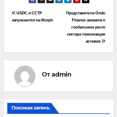
Навигация
USDC и CCTP
Представители Ondo
запускаются на Morph
Finance заявили о
по
глобальном росте
записям
сектора токенизации
активов
От
admin
Похожая запись