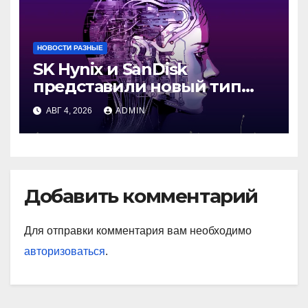
НОВОСТИ РАЗНЫЕ
SK Hynix и SanDisk
представили новый тип
промежуточной памяти
АВГ 4, 2026
ADMIN
Добавить комментарий
Для отправки комментария вам необходимо
авторизоваться
.