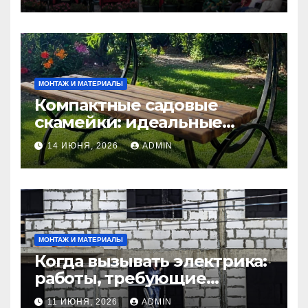
МОНТАЖ И МАТЕРИАЛЫ
Компактные садовые
скамейки: идеальные
решения Madmetal.ru для
14 ИЮНЯ, 2026
ADMIN
маленьких участков
МОНТАЖ И МАТЕРИАЛЫ
Когда вызывать электрика:
работы, требующие
профессионала Электрик
11 ИЮНЯ, 2026
ADMIN