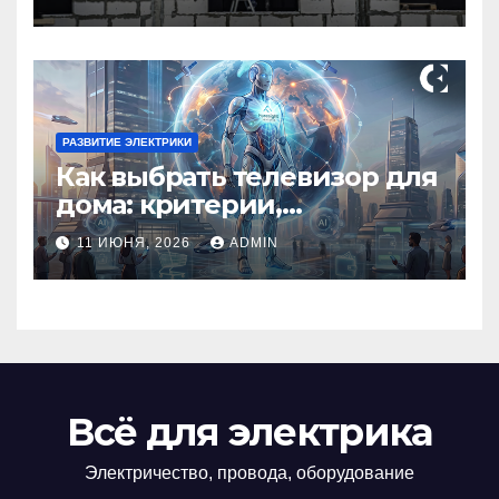
круглосуточно
РАЗВИТИЕ ЭЛЕКТРИКИ
Как выбрать телевизор для
дома: критерии,
технологии и советы
11 ИЮНЯ, 2026
ADMIN
Всё для электрика
Электричество, провода, оборудование