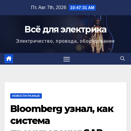
Перейти
Пт. Авг 7th, 2026
10:47:32 AM
к
содержимому
Всё для электрика
Электричество, провода, оборудование
НОВОСТИ РАЗНЫЕ
Bloomberg узнал, как
система