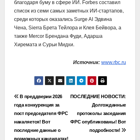
благодаря буму в сфере ИИ. Forbes составил
список из семи самых заметных ИИ-стартапов,
среди которых оказались Surge AI Эдвина
Чена, Sierra Брета Тейлора и Клея Бейвора, а
также Mercor Брендана Фуди, Адарша
Хиремата и Сурьи Мидхи.
Источник:
www.rbc.ru
Навигация
В преддверии 2026
ПОСЛЕДНИЕ НОВОСТИ:
года конкуренция за
Долгожданные
по
пост председателя ФРС
протоколы заседания
записям
накаляется! Вот
ФРС опубликованы! Вот
последние данные о
подробности!
возможных кандидатах!