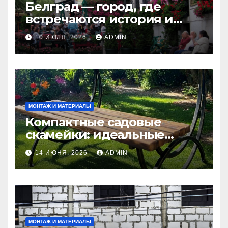
Белград — город, где
встречаются история и
современность
10 ИЮЛЯ, 2026
ADMIN
МОНТАЖ И МАТЕРИАЛЫ
Компактные садовые
скамейки: идеальные
решения Madmetal.ru для
14 ИЮНЯ, 2026
ADMIN
маленьких участков
МОНТАЖ И МАТЕРИАЛЫ