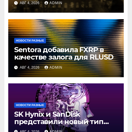
криптовалютам
АВГ 4, 2026
ADMIN
НОВОСТИ РАЗНЫЕ
Sentora добавила FXRP в
качестве залога для RLUSD
АВГ 4, 2026
ADMIN
НОВОСТИ РАЗНЫЕ
SK Hynix и SanDisk
представили новый тип
промежуточной памяти
АВГ 4, 2026
ADMIN