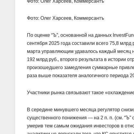
Фото: Олег Харсеев, Коммерсантъ
Фото: Олег Харсеев, Коммерсантъ
По оценке “Ъ”, основанной на данных InvestFu
сентября 2025 года составили всего 75,8 млрд р
марта управляющим удавалось каждый месяц на
192 млрд руб., второго результата в истории отр
произошедшего замедления суммарные привлече
раза выше показателя аналогичного периода 20
Участники рынка связывают такое «охлаждение
В середине минувшего месяца регулятор снизил 
существенного понижения — на 2 п. п. (см. “Ъ”
умерив тем самым ожидания инвесторов в отно
аналитики не допускали того, что КС опустится