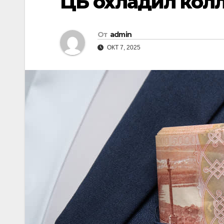
ЦБ охладил кол
От
admin
ОКТ 7, 2025