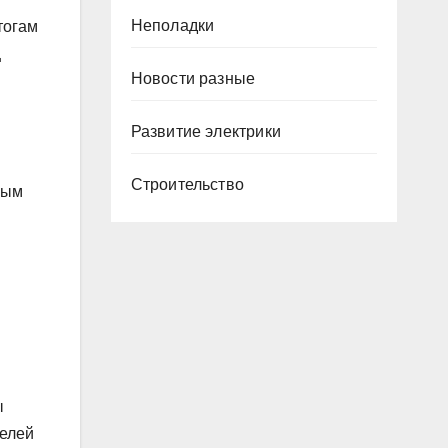
Неполадки
тогам
ц
Новости разные
Развитие электрики
Строительство
ным
ы
телей