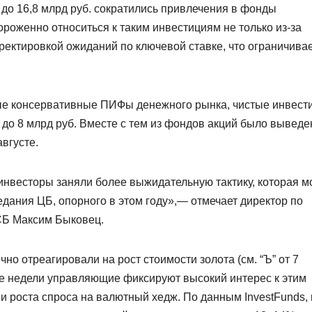
до 16,8 млрд руб. сократились привлечения в фонды
роженно относиться к таким инвестициям не только из-за
рректировкой ожиданий по ключевой ставке, что ограничива
мые консервативные ПИФы денежного рынка, чистые инвест
, до 8 млрд руб. Вместе с тем из фондов акций было выведе
августе.
инвесторы заняли более выжидательную тактику, которая м
дания ЦБ, опорного в этом году»,— отмечает директор по
СБ Максим Быковец.
но отреагировали на рост стоимости золота (см. “Ъ” от 7
ние недели управляющие фиксируют высокий интерес к этим
 и роста спроса на валютный хедж. По данным InvestFunds, 