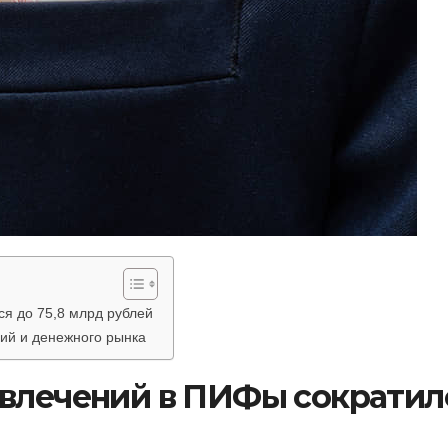
я до 75,8 млрд рублей
ий и денежного рынка
ивлечений в ПИФы сократил