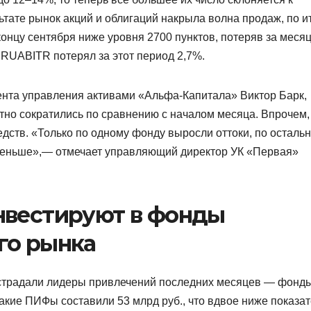
ьтате рынок акций и облигаций накрыла волна продаж, по и
концу сентября ниже уровня 2700 пунктов, потеряв за меся
RUABITR потерял за этот период 2,7%.
мента управления активами «Альфа-Капитала» Виктор Барк,
но сократились по сравнению с началом месяца. Впрочем,
едств. «Только по одному фонду выросли оттоки, по осталь
меньше»,— отмечает управляющий директор УК «Первая»
нвестируют в фонды
го рынка
страдали лидеры привлечений последних месяцев — фонд
такие ПИФы составили 53 млрд руб., что вдвое ниже показа