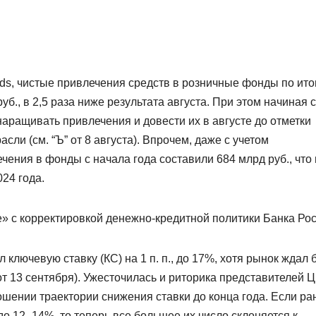
nds, чистые привлечения средств в розничные фонды по ито
уб., в 2,5 раза ниже результата августа. При этом начиная с
ращивать привлечения и довести их в августе до отметки
асли (см. “Ъ” от 8 августа). Впрочем, даже с учетом
ния в фонды с начала года составили 684 млрд руб., что 
24 года.
» с корректировкой денежно-кредитной политики Банка Рос
ключевую ставку (КС) на 1 п. п., до 17%, хотя рынок ждал 
 от 13 сентября). Ужесточилась и риторика представителей Ц
шении траектории снижения ставки до конца года. Если р
 до 12–14%, то теперь все большее их число склоняется к