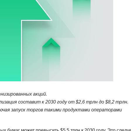
енизированных акций.
изация составит к 2030 году от $2,6 трлн до $8,2 трлн.
ючая запуск торгов такими продуктами операторами
 бумаг может превысить $5,5 трлн к 2030 году. Это следуе