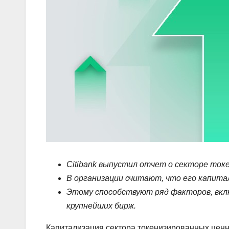
Citibank выпустил отчет о секторе ток
В организации считают, что его капитал
Этому способствуют ряд факторов, вкл
крупнейших бирж.
Капитализация сектора токенизированных ценных