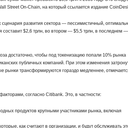
Wall Street On-Chain, на который ссылается издание CoinDes
х сценария развития сектора — пессимистичный, оптималь
составит $2,6 трлн, во втором — $5,5 трлн, в последнем —
оза достаточно, чтобы под токенизацию попали 10% рынка
канских публичных компаний. При этом изменения затрону
ные рынки трансформируются гораздо медленнее, отмечаетс
акторами, согласно Citibank. Это, в частности:
водных продуктов крупными участниками рынка, включая
которые, как считают в организации, и будут обслуживать эт