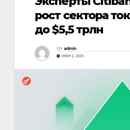
Эксперты Citiba
рост сектора то
до $5,5 трлн
От
admin
ИЮН 1, 2026