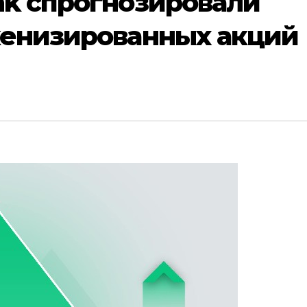
nk спрогнозировали
кенизированных акций