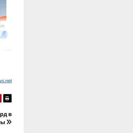
ws.net
рд в
ты