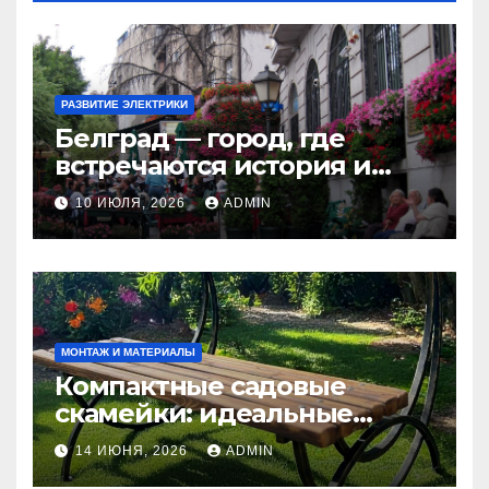
РАЗВИТИЕ ЭЛЕКТРИКИ
Белград — город, где
встречаются история и
современность
10 ИЮЛЯ, 2026
ADMIN
МОНТАЖ И МАТЕРИАЛЫ
Компактные садовые
скамейки: идеальные
решения Madmetal.ru для
14 ИЮНЯ, 2026
ADMIN
маленьких участков