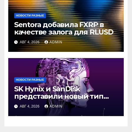
НОВОСТИ РАЗНЫЕ
Sentora добавила FXRP в
качестве залога для RLUSD
АВГ 4, 2026
ADMIN
НОВОСТИ РАЗНЫЕ
SK Hynix и SanDisk
представили новый тип
промежуточной памяти
АВГ 4, 2026
ADMIN