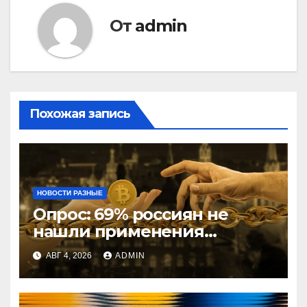
От
admin
Похожая запись
НОВОСТИ РАЗНЫЕ
Опрос: 69% россиян не
нашли применения
криптовалютам
АВГ 4, 2026
ADMIN