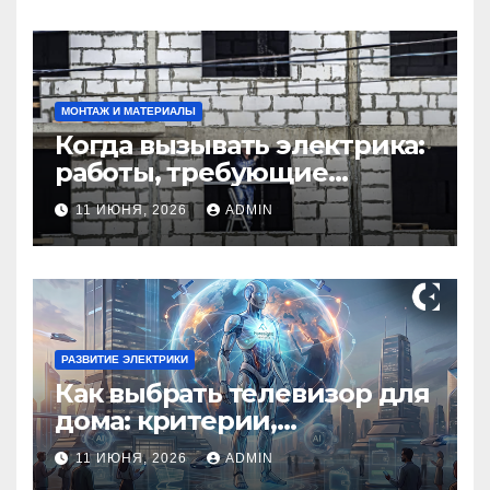
МОНТАЖ И МАТЕРИАЛЫ
Когда вызывать электрика:
работы, требующие
профессионала Электрик
11 ИЮНЯ, 2026
ADMIN
круглосуточно
РАЗВИТИЕ ЭЛЕКТРИКИ
Как выбрать телевизор для
дома: критерии,
технологии и советы
11 ИЮНЯ, 2026
ADMIN