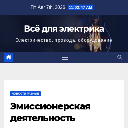
Перейти
Пт. Авг 7th, 2026
11:02:48 AM
к
содержимому
Всё для электрика
Электричество, провода, оборудование
НОВОСТИ РАЗНЫЕ
Эмиссионерская
деятельность