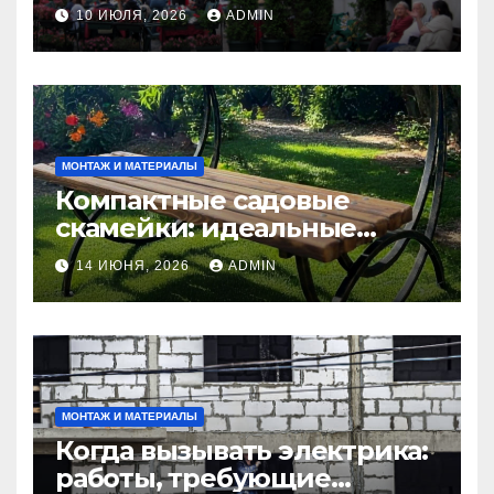
современность
10 ИЮЛЯ, 2026
ADMIN
МОНТАЖ И МАТЕРИАЛЫ
Компактные садовые
скамейки: идеальные
решения Madmetal.ru для
14 ИЮНЯ, 2026
ADMIN
маленьких участков
МОНТАЖ И МАТЕРИАЛЫ
Когда вызывать электрика:
работы, требующие