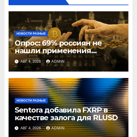
НОВОСТИ РАЗНЫЕ
Опрос: 69% россиян не
нашли применения
криптовалютам
АВГ 4, 2026
ADMIN
НОВОСТИ РАЗНЫЕ
Sentora добавила FXRP в
качестве залога для RLUSD
АВГ 4, 2026
ADMIN