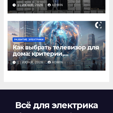
профессионала Электрик
11 ИЮНЯ, 2026
ADMIN
круглосуточно
РАЗВИТИЕ ЭЛЕКТРИКИ
Как выбрать телевизор для
дома: критерии,
технологии и советы
11 ИЮНЯ, 2026
ADMIN
Всё для электрика