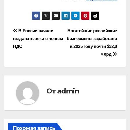
Навигация
В России начали
Богатейшие российские
выдавать чеки с новым
бизнесмены заработали
по
НДС
в 2025 году почти $32,8
записям
млрд
От
admin
Похожая запись