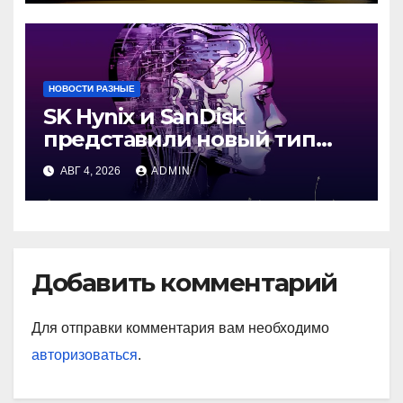
НОВОСТИ РАЗНЫЕ
SK Hynix и SanDisk
представили новый тип
промежуточной памяти
АВГ 4, 2026
ADMIN
Добавить комментарий
Для отправки комментария вам необходимо
авторизоваться
.