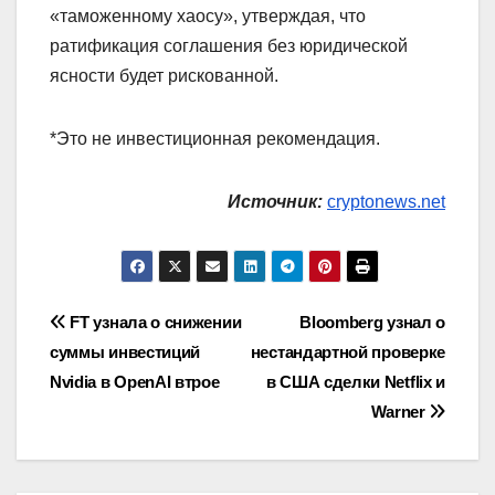
«таможенному хаосу», утверждая, что
ратификация соглашения без юридической
ясности будет рискованной.
*Это не инвестиционная рекомендация.
Источник:
cryptonews.net
Навигация
FT узнала о снижении
Bloomberg узнал о
суммы инвестиций
нестандартной проверке
по
Nvidia в OpenAI втрое
в США сделки Netflix и
записям
Warner