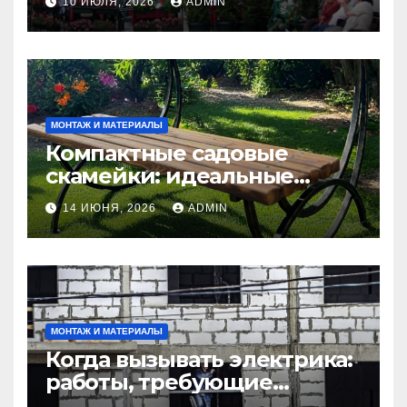
10 ИЮЛЯ, 2026
ADMIN
МОНТАЖ И МАТЕРИАЛЫ
Компактные садовые
скамейки: идеальные
решения Madmetal.ru для
14 ИЮНЯ, 2026
ADMIN
маленьких участков
МОНТАЖ И МАТЕРИАЛЫ
Когда вызывать электрика:
работы, требующие
профессионала Электрик