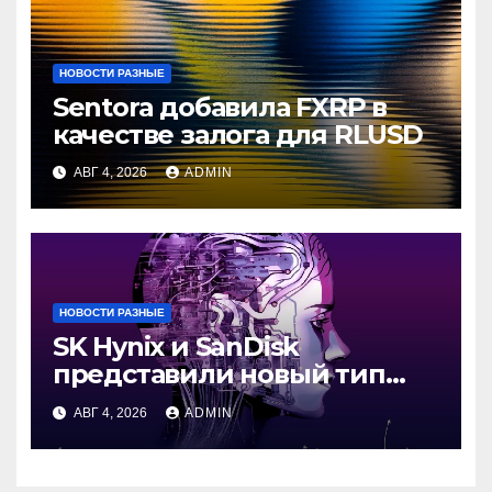
НОВОСТИ РАЗНЫЕ
Sentora добавила FXRP в
качестве залога для RLUSD
АВГ 4, 2026
ADMIN
НОВОСТИ РАЗНЫЕ
SK Hynix и SanDisk
представили новый тип
промежуточной памяти
АВГ 4, 2026
ADMIN