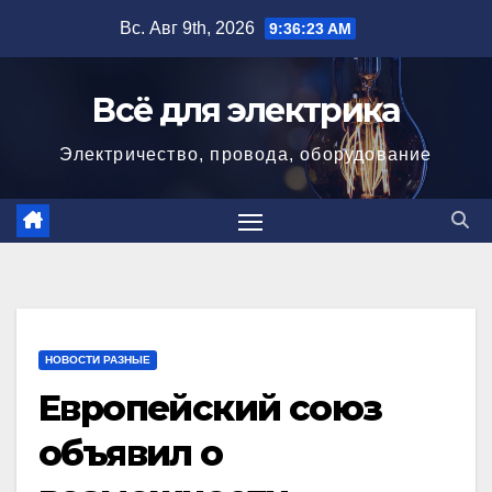
Перейти
Вс. Авг 9th, 2026
9:36:24 AM
к
содержимому
Всё для электрика
Электричество, провода, оборудование
НОВОСТИ РАЗНЫЕ
Европейский союз
объявил о