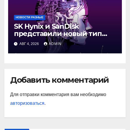
НОВОСТИ РАЗНЫЕ
SK Hynix и SanDisk
представили новый тип
промежуточной памяти
АВГ 4, 2026
ADMIN
Добавить комментарий
Для отправки комментария вам необходимо
авторизоваться
.