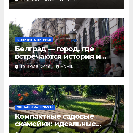
Китая в Казахстан
РАЗВИТИЕ ЭЛЕКТРИКИ
Белград — город, где
встречаются история и
современность
10 ИЮЛЯ, 2026
ADMIN
МОНТАЖ И МАТЕРИАЛЫ
Компактные садовые
скамейки: идеальные
решения Madmetal.ru для