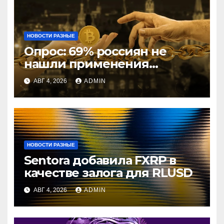
НОВОСТИ РАЗНЫЕ
Опрос: 69% россиян не
нашли применения
криптовалютам
АВГ 4, 2026
ADMIN
НОВОСТИ РАЗНЫЕ
Sentora добавила FXRP в
качестве залога для RLUSD
АВГ 4, 2026
ADMIN