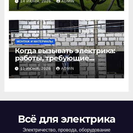
14 ИЮНЯ, 2026
ADMIN
маленьких участков
МОНТАЖ И МАТЕРИАЛЫ
Когда вызывать электрика:
работы, требующие
профессионала Электрик
11 ИЮНЯ, 2026
ADMIN
круглосуточно
Всё для электрика
Электричество, провода, оборудование