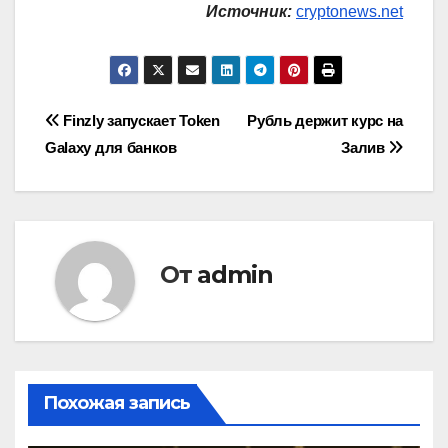
Источник:
cryptonews.net
Навигация
Finzly запускает Token
Рубль держит курс на
Galaxy для банков
Залив
по
записям
От
admin
Похожая запись