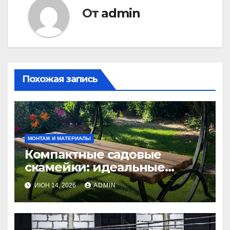
От
admin
Похожая запись
МОНТАЖ И МАТЕРИАЛЫ
Компактные садовые
скамейки: идеальные
решения Madmetal.ru для
ИЮН 14, 2026
ADMIN
маленьких участков