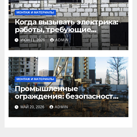
МОНТАЖ И МАТЕРИАЛЫ
Когда вызывать электрика:
работы, требующие
профессионала Электрик
ИЮН 11, 2026
ADMIN
круглосуточно
МОНТАЖ И МАТЕРИАЛЫ
Промышленные
ограждения: безопасность
и эффективность на
МАЙ 20, 2026
ADMIN
производственных
объектах