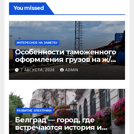
You missed
ИНТЕРЕСНОЕ НА ЗАМЕТКУ
Особенности таможенного
оформления грузов на ж/д
станциях при перевозке из
7 АВГУСТА, 2026
ADMIN
Китая в Казахстан
РАЗВИТИЕ ЭЛЕКТРИКИ
Белград — город, где
встречаются история и