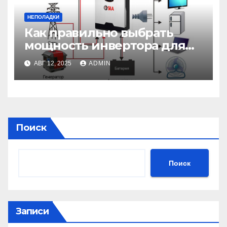
НЕПОЛАДКИ
Как правильно выбрать
мощность инвертора для
солнечной электростанции
АВГ 12, 2025
ADMIN
Поиск
Поиск
Записи