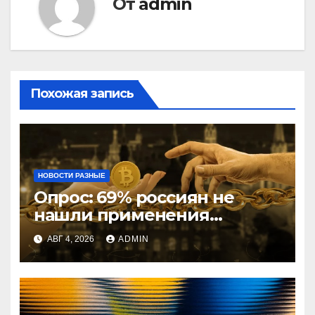
От
admin
Похожая запись
НОВОСТИ РАЗНЫЕ
Опрос: 69% россиян не
нашли применения
криптовалютам
АВГ 4, 2026
ADMIN