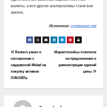
валюты, а все другие альтернативы стали вне
закона.
Источник:
cryptonews.net
Навигация
Reuters узнал о
Маркетплейсы ответили
соглашении с
на предложение о
по
саудовской Midad на
демонстрации единой
записям
покупку активов
цены
ЛУКОЙЛа