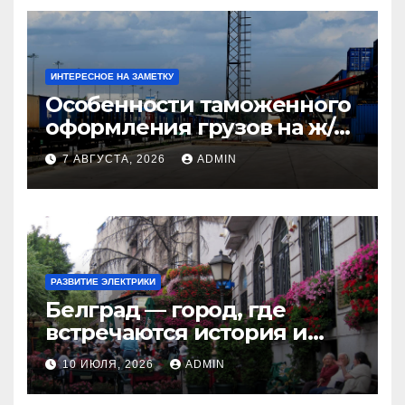
ИНТЕРЕСНОЕ НА ЗАМЕТКУ
Особенности таможенного
оформления грузов на ж/д
станциях при перевозке из
7 АВГУСТА, 2026
ADMIN
Китая в Казахстан
РАЗВИТИЕ ЭЛЕКТРИКИ
Белград — город, где
встречаются история и
современность
10 ИЮЛЯ, 2026
ADMIN