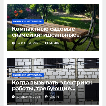
МОНТАЖ И МАТЕРИАЛЫ
Компактные садовые
скамейки: идеальные
решения Madmetal.ru для
14 ИЮНЯ, 2026
ADMIN
маленьких участков
МОНТАЖ И МАТЕРИАЛЫ
Когда вызывать электрика:
работы, требующие
профессионала Электрик
11 ИЮНЯ, 2026
ADMIN
круглосуточно