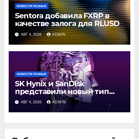
НОВОСТИ РАЗНЫЕ
Sentora добавила FXRP в
качестве залога для RLUSD
АВГ 4, 2026
ADMIN
НОВОСТИ РАЗНЫЕ
SK Hynix и SanDisk
представили новый тип
промежуточной памяти
АВГ 4, 2026
ADMIN