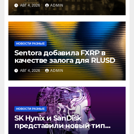
криптовалютам
АВГ 4, 2026
ADMIN
НОВОСТИ РАЗНЫЕ
Sentora добавила FXRP в
качестве залога для RLUSD
АВГ 4, 2026
ADMIN
НОВОСТИ РАЗНЫЕ
SK Hynix и SanDisk
представили новый тип
промежуточной памяти