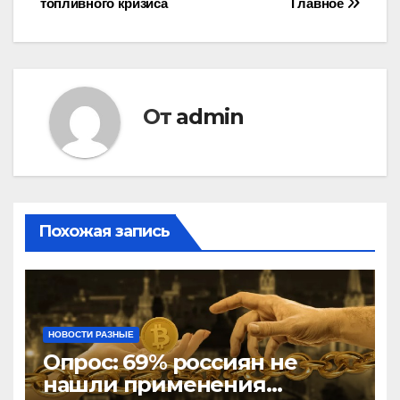
записям
топливного кризиса
Главное
От
admin
Похожая запись
НОВОСТИ РАЗНЫЕ
Опрос: 69% россиян не
нашли применения