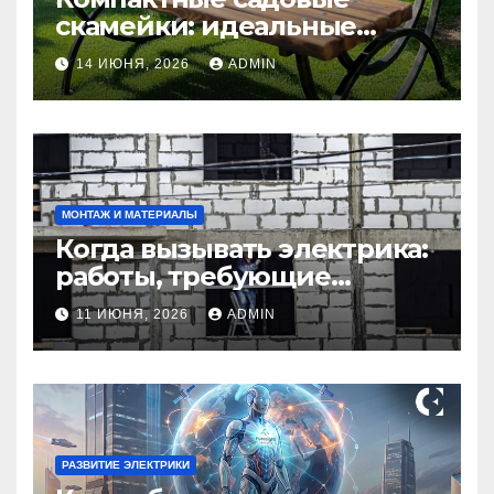
скамейки: идеальные
решения Madmetal.ru для
14 ИЮНЯ, 2026
ADMIN
маленьких участков
МОНТАЖ И МАТЕРИАЛЫ
Когда вызывать электрика:
работы, требующие
профессионала Электрик
11 ИЮНЯ, 2026
ADMIN
круглосуточно
РАЗВИТИЕ ЭЛЕКТРИКИ