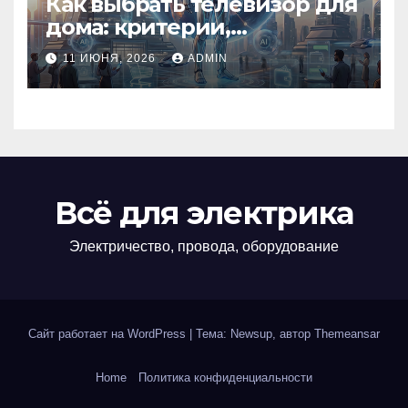
Как выбрать телевизор для
дома: критерии,
технологии и советы
11 ИЮНЯ, 2026
ADMIN
Всё для электрика
Электричество, провода, оборудование
Сайт работает на WordPress
|
Тема: Newsup, автор
Themeansar
Home
Политика конфиденциальности