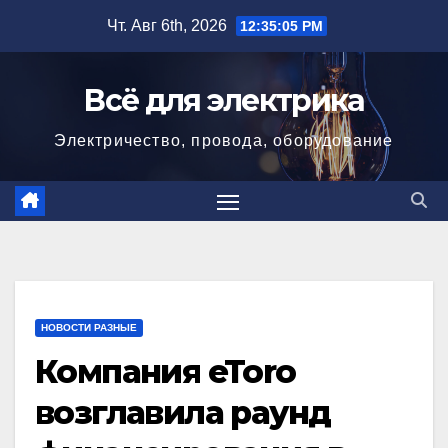
Перейти
Чт. Авг 6th, 2026
12:35:06 PM
к
содержимому
Всё для электрика
Электричество, провода, оборудование
НОВОСТИ РАЗНЫЕ
Компания eToro
возглавила раунд