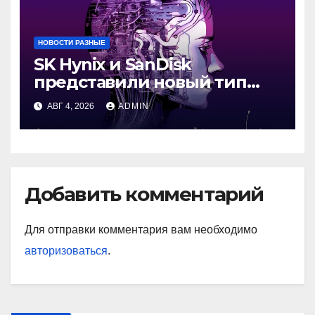
НОВОСТИ РАЗНЫЕ
SK Hynix и SanDisk
представили новый тип
промежуточной памяти
АВГ 4, 2026
ADMIN
Добавить комментарий
Для отправки комментария вам необходимо
авторизоваться
.