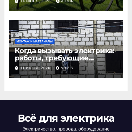
14 ИЮНЯ, 2026
ADMIN
маленьких участков
МОНТАЖ И МАТЕРИАЛЫ
Когда вызывать электрика:
работы, требующие
профессионала Электрик
11 ИЮНЯ, 2026
ADMIN
круглосуточно
Всё для электрика
Электричество, провода, оборудование