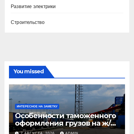
Развитие электрики
Строительство
You missed
ИНТЕРЕСНОЕ НА ЗАМЕТКУ
Особенности таможенного
оформления грузов на ж/д
станциях при перевозке из
7 АВГУСТА, 2026
ADMIN