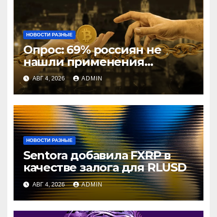
НОВОСТИ РАЗНЫЕ
Опрос: 69% россиян не
нашли применения
криптовалютам
АВГ 4, 2026
ADMIN
НОВОСТИ РАЗНЫЕ
Sentora добавила FXRP в
качестве залога для RLUSD
АВГ 4, 2026
ADMIN