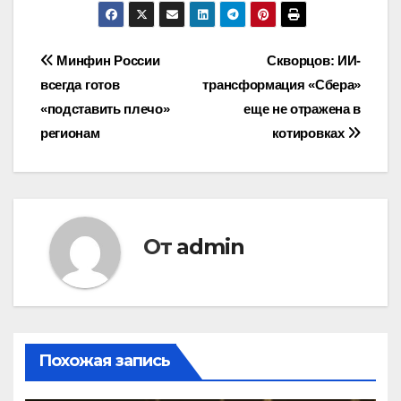
Навигация
Минфин России
Скворцов: ИИ-
всегда готов
трансформация «Сбера»
по
«подставить плечо»
еще не отражена в
записям
регионам
котировках
От
admin
Похожая запись