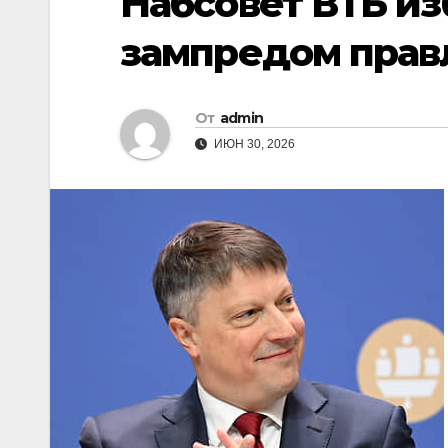
Набсовет ВТБ из
зампредом прав
От
admin
ИЮН 30, 2026