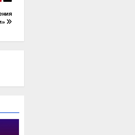
ения
и»