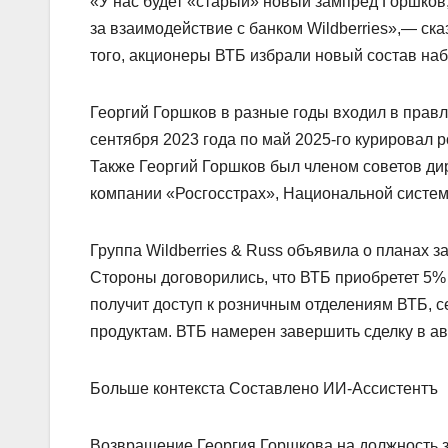
«У нас будет «старый» новый зампред Горшков,
за взаимодействие с банком Wildberries»,— ск
того, акционеры ВТБ избрали новый состав наб
Георгий Горшков в разные годы входил в правле
сентября 2023 года по май 2025-го курировал 
Также Георгий Горшков был членом советов ди
компании «Росгосстрах», Национальной систем
Группа Wildberries & Russ объявила о планах з
Стороны договорились, что ВТБ приобретет 5%
получит доступ к розничным отделениям ВТБ, 
продуктам. ВТБ намерен завершить сделку в а
Больше контекста Составлено ИИ-Ассистентъ
Возвращение Георгия Горшкова на должность 