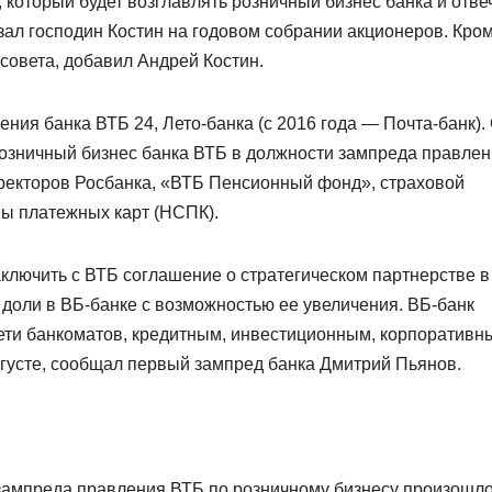
 который будет возглавлять розничный бизнес банка и отве
азал господин Костин на годовом собрании акционеров. Кро
совета, добавил Андрей Костин.
ния банка ВТБ 24, Лето-банка (с 2016 года — Почта-банк).
розничный бизнес банка ВТБ в должности зампреда правлен
ректоров Росбанка, «ВТБ Пенсионный фонд», страховой
ы платежных карт (НСПК).
аключить с ВТБ соглашение о стратегическом партнерстве в
 доли в ВБ-банке с возможностью ее увеличения. ВБ-банк
сети банкоматов, кредитным, инвестиционным, корпоративн
вгусте, сообщал первый зампред банка Дмитрий Пьянов.
зампреда правления ВТБ по розничному бизнесу произошл