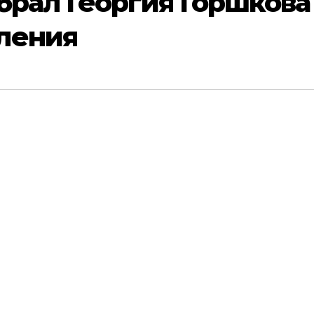
брал Георгия Горшкова
ления