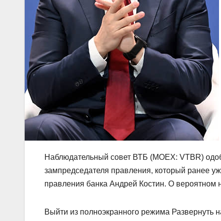
Наблюдательный совет ВТБ (MOEX: VTBR) одобр
зампредседателя правления, который ранее уж
правления банка Андрей Костин. О вероятном 
Выйти из полноэкранного режима Развернуть н