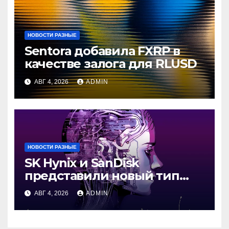
НОВОСТИ РАЗНЫЕ
Sentora добавила FXRP в
качестве залога для RLUSD
АВГ 4, 2026
ADMIN
НОВОСТИ РАЗНЫЕ
SK Hynix и SanDisk
представили новый тип
промежуточной памяти
АВГ 4, 2026
ADMIN