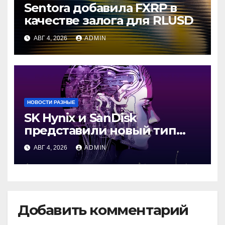
Sentora добавила FXRP в
качестве залога для RLUSD
АВГ 4, 2026
ADMIN
НОВОСТИ РАЗНЫЕ
SK Hynix и SanDisk
представили новый тип
промежуточной памяти
АВГ 4, 2026
ADMIN
Добавить комментарий