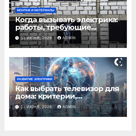
МОНТАЖ И МАТЕРИАЛЫ
Когда вызывать электрика:
работы, требующие
профессионала Электрик
11 ИЮНЯ, 2026
ADMIN
круглосуточно
РАЗВИТИЕ ЭЛЕКТРИКИ
Как выбрать телевизор для
дома: критерии,
технологии и советы
11 ИЮНЯ, 2026
ADMIN