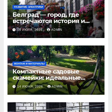
РАЗВИТИЕ ЭЛЕКТРИКИ
Белград — город, где
встречаются история и
современность
10 ИЮЛЯ, 2026
ADMIN
МОНТАЖ И МАТЕРИАЛЫ
Компактные садовые
скамейки: идеальные
решения Madmetal.ru для
14 ИЮНЯ, 2026
ADMIN
маленьких участков