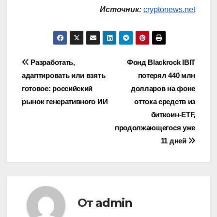
Источник:
cryptonews.net
Навигация
Разработать,
Фонд Blackrock IBIT
адаптировать или взять
потерял 440 млн
по
готовое: российский
долларов на фоне
записям
рынок генеративного ИИ
оттока средств из
биткоин-ETF,
продолжающегося уже
11 дней
От
admin