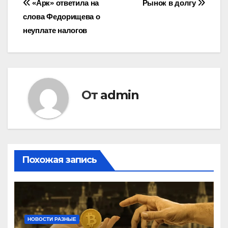
Навигация
«Арк» ответила на
Рынок в долгу
слова Федорищева о
по
неуплате налогов
записям
От
admin
Похожая запись
НОВОСТИ РАЗНЫЕ