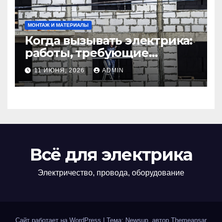
МОНТАЖ И МАТЕРИАЛЫ
Когда вызывать электрика:
работы, требующие
профессионала Электрик
11 ИЮНЯ, 2026
ADMIN
круглосуточно
Всё для электрика
Электричество, провода, оборудование
Сайт работает на WordPress
|
Тема: Newsup, автор
Themeansar