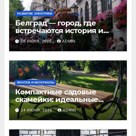
РАЗВИТИЕ ЭЛЕКТРИКИ
Белград — город, где
встречаются история и
современность
10 ИЮЛЯ, 2026
ADMIN
МОНТАЖ И МАТЕРИАЛЫ
Компактные садовые
скамейки: идеальные
решения Madmetal.ru для
14 ИЮНЯ, 2026
ADMIN
маленьких участков