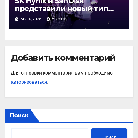
SK Hynix и SanDisk
представили новый тип
промежуточной памяти
АВГ 4, 2026
ADMIN
Добавить комментарий
Для отправки комментария вам необходимо
авторизоваться
.
Поиск
Поиск