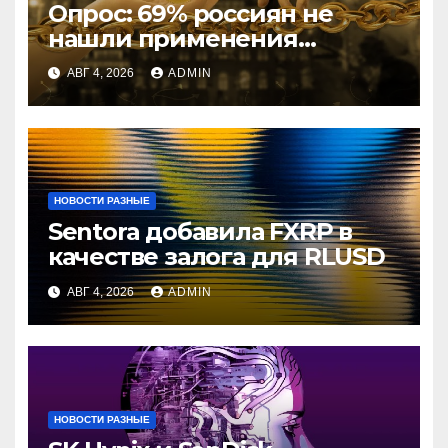
Опрос: 69% россиян не
нашли применения
криптовалютам
АВГ 4, 2026
ADMIN
НОВОСТИ РАЗНЫЕ
Sentora добавила FXRP в
качестве залога для RLUSD
АВГ 4, 2026
ADMIN
НОВОСТИ РАЗНЫЕ