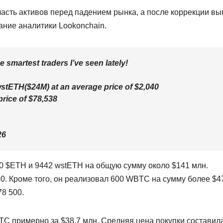
асть активов перед падением рынка, а после коррекции вы
ание аналитики Lookonchain.
smartest traders I’ve seen lately!
stETH($24M) at an average price of $2,040
rice of $78,538
26
00 $ETH и 9442 wstETH на общую сумму около $141 млн.
0. Кроме того, он реализовал 600 WBTC на сумму более $4
8 500.
C примерно за $38,7 млн. Средняя цена покупки составил