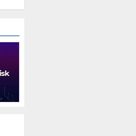
isk
й