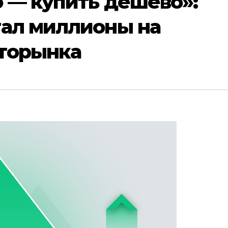
 — купить дешево»:
тал миллионы на
торынка