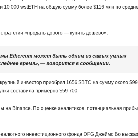
 и 10 000 wstETH на общую сумму более $116 млн по средн
 стратегии «продать дорого — купить дешево».
емы Ethereum может быть одним из самых умных
следнее время», — говорится в сообщении.
ой крупный инвестор приобрел 1656 $BTC на сумму около $9
упки составила примерно $59 700.
ны на Binance. По оценке аналитиков, потенциальная приб
овалютного инвестиционного фонда DFG Джеймс Во выска