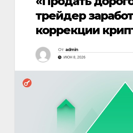
«Продать дорого
трейдер зарабо
коррекции крип
От
admin
ИЮН 8, 2026