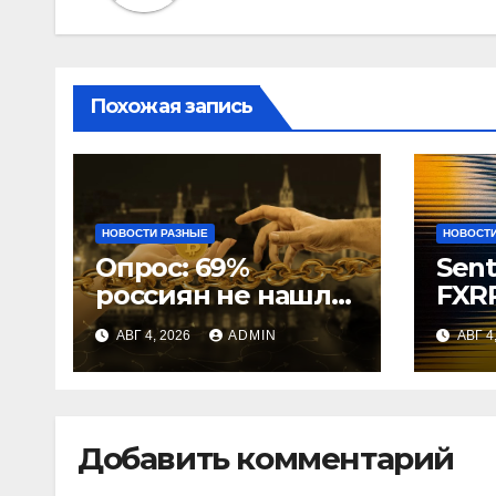
Похожая запись
НОВОСТИ РАЗНЫЕ
НОВОСТИ
Опрос: 69%
Sent
россиян не нашли
FXRP
применения
зал
АВГ 4, 2026
ADMIN
АВГ 4
криптовалютам
Добавить комментарий