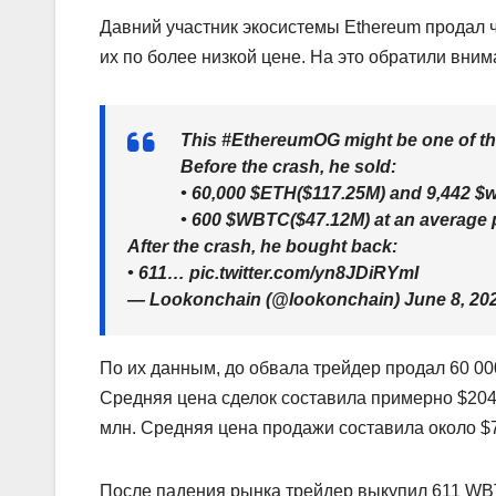
Давний участник экосистемы Ethereum продал ч
их по более низкой цене. На это обратили вним
This #EthereumOG might be one of the 
Before the crash, he sold:
• 60,000 $ETH($117.25M) and 9,442 $w
• 600 $WBTC($47.12M) at an average p
After the crash, he bought back:
• 611… pic.twitter.com/yn8JDiRYmI
— Lookonchain (@lookonchain) June 8, 20
По их данным, до обвала трейдер продал 60 0
Средняя цена сделок составила примерно $204
млн. Средняя цена продажи составила около $7
После падения рынка трейдер выкупил 611 WBT