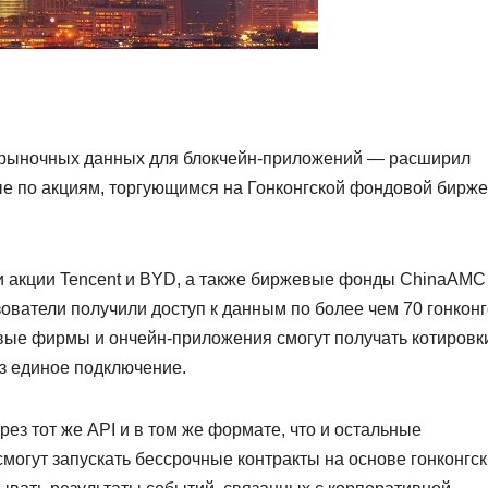
 рыночных данных для блокчейн-приложений — расширил
 по акциям, торгующимся на Гонконгской фондовой бирже
и акции Tencent и BYD, а также биржевые фонды ChinaAMC
ователи получили доступ к данным по более чем 70 гонкон
вые фирмы и ончейн-приложения смогут получать котировк
ез единое подключение.
ез тот же API и в том же формате, что и остальные
смогут запускать бессрочные контракты на основе гонконгс