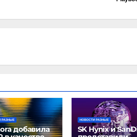
 РАЗНЫЕ
НОВОСТИ РАЗНЫЕ
ora добавила
SK Hynix и SanD
 в качестве
представили