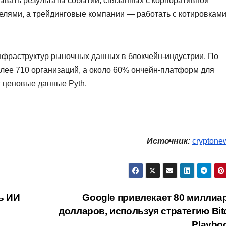
вать результаты событий, связанных с корпоративной
елями, а трейдинговые компании — работать с котировкам
инфраструктур рыночных данных в блокчейн-индустрии. По
лее 710 организаций, а около 60% ончейн-платформ для
 ценовые данные Pyth.
Источник:
cryptone
ь ИИ
Google привлекает 80 миллиа
долларов, используя стратегию Bit
Playbo