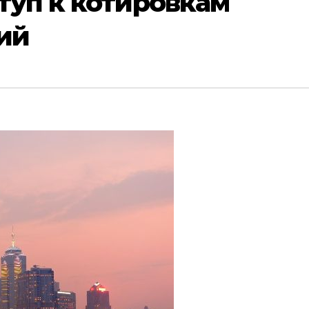
туп к котировкам
ий