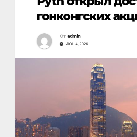
Pyth открыл дос
гонконгских акц
От
admin
ИЮН 4, 2026