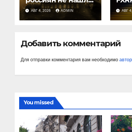
применения
зал
АВГ 4, 2026
ADMIN
АВГ 4
криптовалютам
Добавить комментарий
Для отправки комментария вам необходимо
автор
You missed