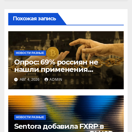
Похожая запись
НОВОСТИ РАЗНЫЕ
Опрос: 69% россиян не
нашли применения
криптовалютам
АВГ 4, 2026
ADMIN
НОВОСТИ РАЗНЫЕ
Sentora добавила FXRP в