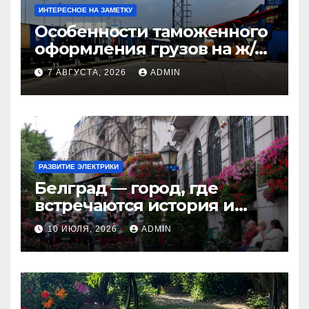
ИНТЕРЕСНОЕ НА ЗАМЕТКУ
Особенности таможенного
оформления грузов на ж/д
станциях при перевозке из
7 АВГУСТА, 2026
ADMIN
Китая в Казахстан
РАЗВИТИЕ ЭЛЕКТРИКИ
Белград — город, где
встречаются история и
современность
10 ИЮЛЯ, 2026
ADMIN