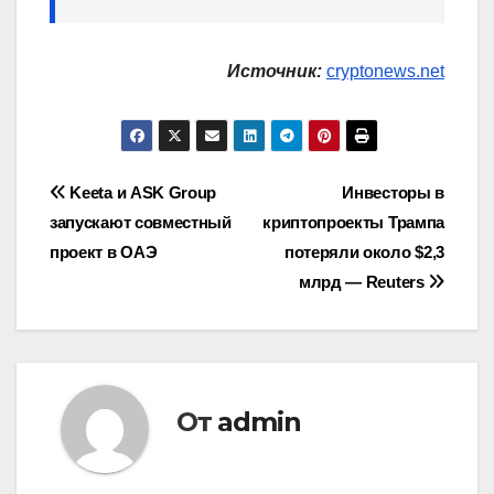
Источник:
cryptonews.net
Навигация
Keeta и ASK Group
Инвесторы в
запускают совместный
криптопроекты Трампа
по
проект в ОАЭ
потеряли около $2,3
записям
млрд — Reuters
От
admin