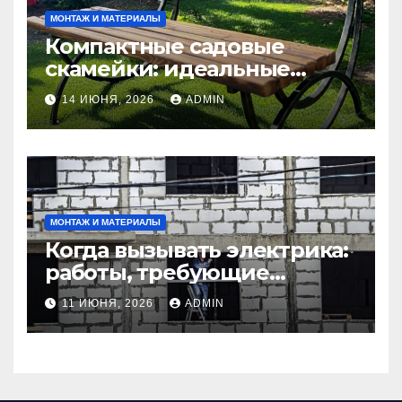
МОНТАЖ И МАТЕРИАЛЫ
Компактные садовые
скамейки: идеальные
решения Madmetal.ru для
14 ИЮНЯ, 2026
ADMIN
маленьких участков
МОНТАЖ И МАТЕРИАЛЫ
Когда вызывать электрика:
работы, требующие
профессионала Электрик
11 ИЮНЯ, 2026
ADMIN
круглосуточно