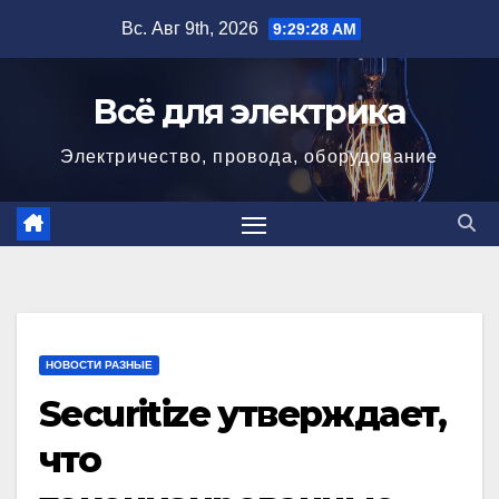
Перейти
Вс. Авг 9th, 2026
9:29:29 AM
к
содержимому
Всё для электрика
Электричество, провода, оборудование
НОВОСТИ РАЗНЫЕ
Securitize утверждает,
что