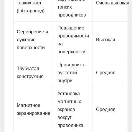
тонких жил
Очень высокая
тонких
(Litz-провод)
проводников
Повышение
Серебрение и
проводимости
лужение
Высокая
на
поверхности
поверхности
Проводник с
Трубчатая
пустотой
Средняя
конструкция
внутри
Установка
магнитных
Магнитное
экранов
Средняя
экранирование
вокруг
проводника