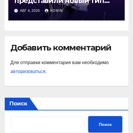
представили новый тип
промежуточной памяти
АВГ 4, 2026
ADMIN
Добавить комментарий
Для отправки комментария вам необходимо
авторизоваться
.
Поиск
Поиск