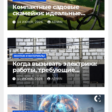
Компактные садовые
скамейки: идеальные
решения Madmetal.ru для
14 ИЮНЯ, 2026
ADMIN
маленьких участков
МОНТАЖ И МАТЕРИАЛЫ
Когда вызывать электрика:
работы, требующие
профессионала Электрик
11 ИЮНЯ, 2026
ADMIN
круглосуточно