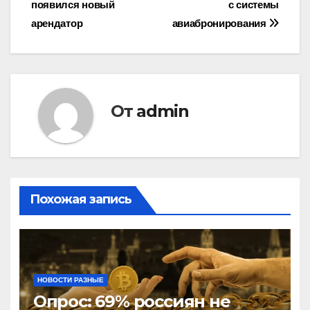
появился новый
с системы
записям
арендатор
авиабронирования
От
admin
Похожая запись
НОВОСТИ РАЗНЫЕ
Опрос: 69% россиян не