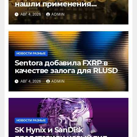
нашли применения
криптовалютам
АВГ 4, 2026
ADMIN
НОВОСТИ РАЗНЫЕ
Sentora добавила FXRP в
качестве залога для RLUSD
АВГ 4, 2026
ADMIN
НОВОСТИ РАЗНЫЕ
SK Hynix и SanDisk