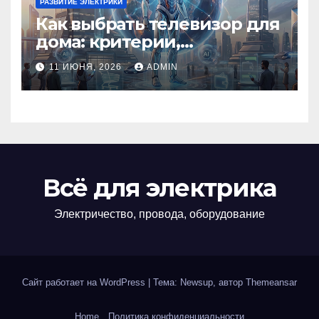
РАЗВИТИЕ ЭЛЕКТРИКИ
Как выбрать телевизор для
дома: критерии,
технологии и советы
11 ИЮНЯ, 2026
ADMIN
Всё для электрика
Электричество, провода, оборудование
Сайт работает на WordPress
|
Тема: Newsup, автор
Themeansar
Home
Политика конфиденциальности