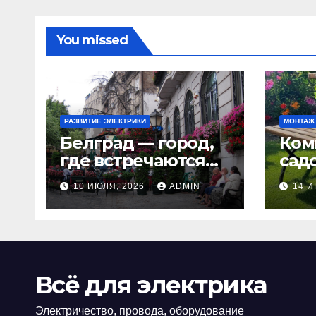
You missed
РАЗВИТИЕ ЭЛЕКТРИКИ
МОНТАЖ
Белград — город,
Ком
где встречаются
сад
история и
иде
10 ИЮЛЯ, 2026
ADMIN
14 И
современность
реш
Mad
мал
уча
Всё для электрика
Электричество, провода, оборудование