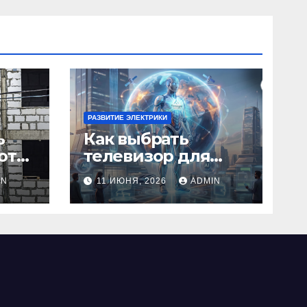
РАЗВИТИЕ ЭЛЕКТРИКИ
ь
Как выбрать
оты,
телевизор для
дома: критерии,
IN
11 ИЮНЯ, 2026
ADMIN
а
технологии и
советы