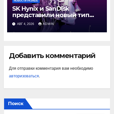
НОВОСТИ РАЗНЫЕ
SK Hynix и SanDisk
представили новый тип
промежуточной памяти
АВГ 4, 2026
ADMIN
Добавить комментарий
Для отправки комментария вам необходимо
авторизоваться
.
Поиск