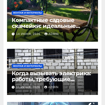
МОНТАЖ И МАТЕРИАЛЫ
Компактные садовые
скамейки: идеальные
решения Madmetal.ru для
14 ИЮНЯ, 2026
ADMIN
маленьких участков
МОНТАЖ И МАТЕРИАЛЫ
Когда вызывать электрика:
работы, требующие
профессионала Электрик
11 ИЮНЯ, 2026
ADMIN
круглосуточно