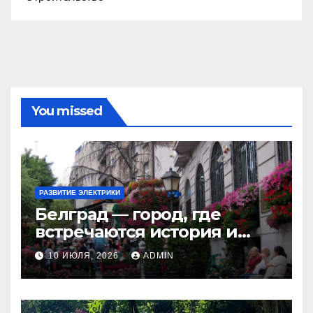
You missed
РАЗВИТИЕ ЭЛЕКТРИКИ
Белград — город, где
встречаются история и
современность
10 ИЮЛЯ, 2026
ADMIN