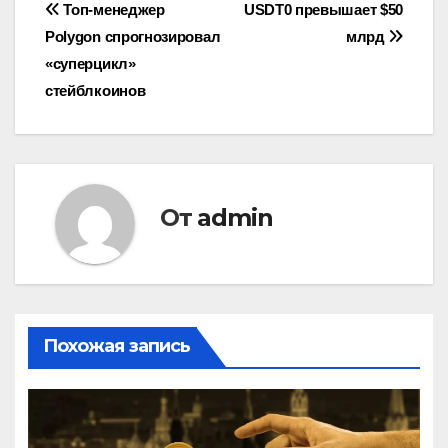
Навигация
Топ-менеджер
USDT0 превышает $50
Polygon спрогнозировал
млрд
по
«суперцикл»
записям
стейблкоинов
От
admin
Похожая запись