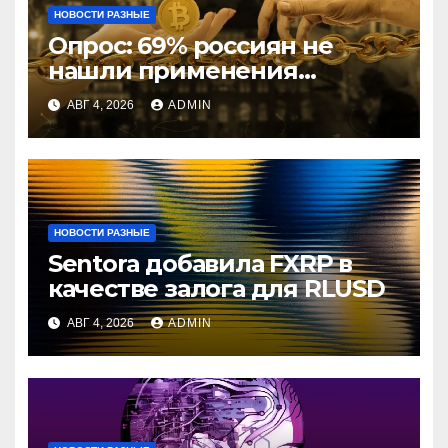
НОВОСТИ РАЗНЫЕ
Опрос: 69% россиян не
нашли применения
криптовалютам
АВГ 4, 2026
ADMIN
НОВОСТИ РАЗНЫЕ
Sentora добавила FXRP в
качестве залога для RLUSD
АВГ 4, 2026
ADMIN