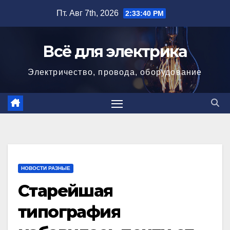
Перейти
Пт. Авг 7th, 2026
2:33:41 PM
к
содержимому
Всё для электрика
Электричество, провода, оборудование
НОВОСТИ РАЗНЫЕ
Старейшая
типография