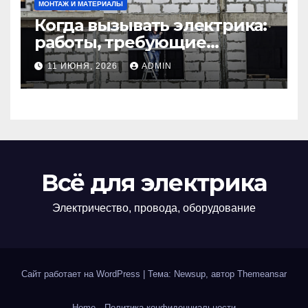
МОНТАЖ И МАТЕРИАЛЫ
Когда вызывать электрика:
работы, требующие
профессионала Электрик
11 ИЮНЯ, 2026
ADMIN
круглосуточно
Всё для электрика
Электричество, провода, оборудование
Сайт работает на WordPress
|
Тема: Newsup, автор
Themeansar
Home
Политика конфиденциальности