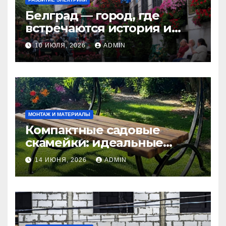
Белград — город, где
встречаются история и
современность
10 ИЮЛЯ, 2026
ADMIN
МОНТАЖ И МАТЕРИАЛЫ
Компактные садовые
скамейки: идеальные
решения Madmetal.ru для
14 ИЮНЯ, 2026
ADMIN
маленьких участков