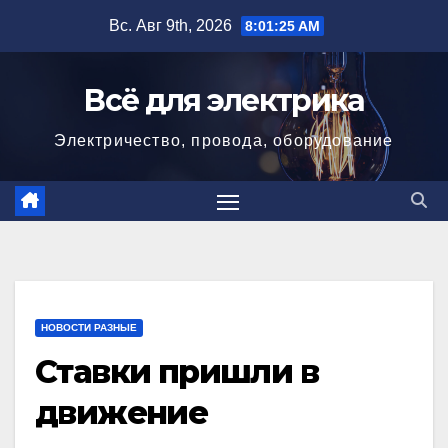
Перейти
Вс. Авг 9th, 2026
8:01:26 AM
к
содержимому
Всё для электрика
Электричество, провода, оборудование
НОВОСТИ РАЗНЫЕ
Ставки пришли в
движение