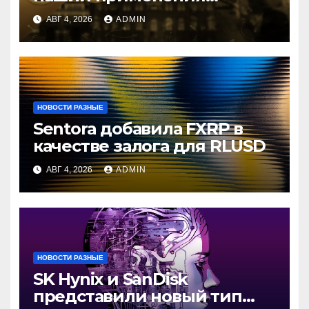
криптовалютам
АВГ 4, 2026
ADMIN
НОВОСТИ РАЗНЫЕ
Sentora добавила FXRP в
качестве залога для RLUSD
АВГ 4, 2026
ADMIN
НОВОСТИ РАЗНЫЕ
SK Hynix и SanDisk
представили новый тип